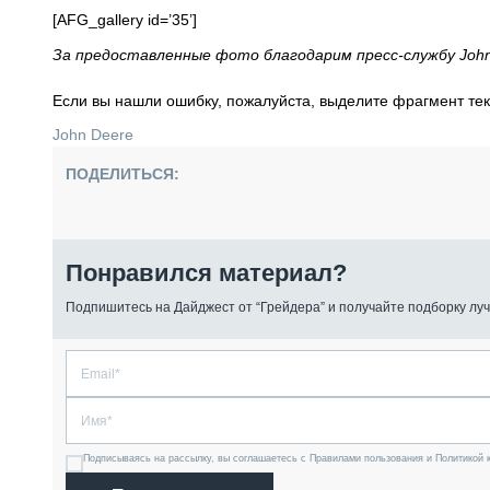
[AFG_gallery id=’35’]
За предоставленные фото благодарим пресс-службу John
Если вы нашли ошибку, пожалуйста, выделите фрагмент те
John Deere
ПОДЕЛИТЬСЯ:
Понравился материал?
Подпишитесь на Дайджест от “Грейдера” и получайте подборку луч
Подписываясь на рассылку, вы соглашаетесь с Правилами пользования и Политикой 