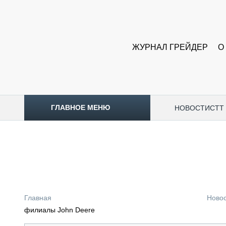
ЖУРНАЛ ГРЕЙДЕР
О
ГЛАВНОЕ МЕНЮ
НОВОСТИ
CTT
ТОПЛИВНЫЙ КРИЗИС
НОВОСТИ
CTT EXPO 2026
CTT EXPO 2025
КАК ПРОДЛИТЬ ЖИЗНЬ СПЕЦТЕХНИКЕ?
Главная
Ново
АНАЛИТИКА
филиалы John Deere
ОБЗОР РЫНКА