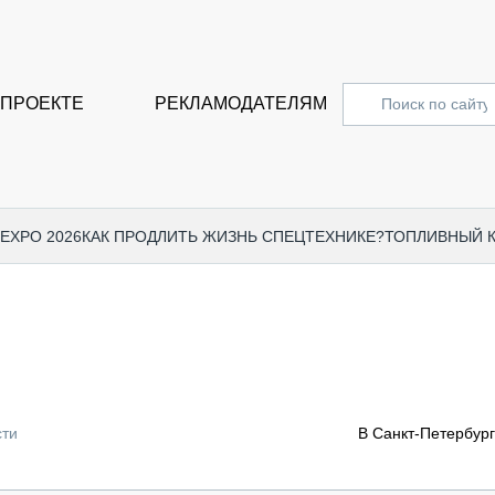
 ПРОЕКТЕ
РЕКЛАМОДАТЕЛЯМ
 EXPO 2026
КАК ПРОДЛИТЬ ЖИЗНЬ СПЕЦТЕХНИКЕ?
ТОПЛИВНЫЙ 
СПЕЦПРОЕКТЫ
СТАТЬ
EXPO CTT 2024
ДОРОЖ
EXPO CTT 2023
ГРУЗО
EXPO CTT 2022
КОММЕ
сти
В Санкт-Петербург
КОМТРАНС 2021
ПОДЪЁ
МЕРОПРИЯТИЯ
ПРИЦЕ