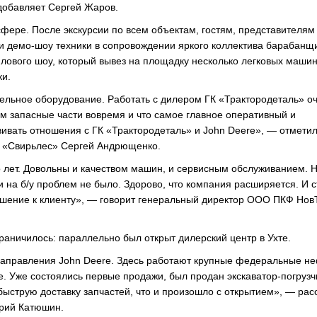
добавляет Сергей Жаров.
сфере. После экскурсии по всем объектам, гостям, представителям
и демо-шоу техники в сопровождении яркого коллектива барабанщи
лового шоу, который вывез на площадку несколько легковых машин
ки.
тельное оборудование. Работать с дилером ГК «Трактородеталь» о
ем запасные части вовремя и что самое главное оперативный и
ивать отношения с ГК «Трактородеталь» и John Deere», — отмети
О «Свирьлес» Сергей Андрющенко.
о лет. Довольны и качеством машин, и сервисным обслуживанием. 
ли на б/у проблем не было. Здорово, что компания расширяется. И 
ошение к клиенту», — говорит генеральный директор ООО ПКФ Нов
аничилось: параллельно был открыт дилерский центр в Ухте.
 направления John Deere. Здесь работают крупные федеральные н
те. Уже состоялись первые продажи, был продан экскаватор-погрузч
ыструю доставку запчастей, что и произошло с открытием», — рас
ерий Катюшин.