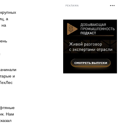
РЕКЛАМА
 крупных
ц, а
 на
чень
л
Начинали
старые и
ТехЛес
ефтяные
ик. Нам
сказал