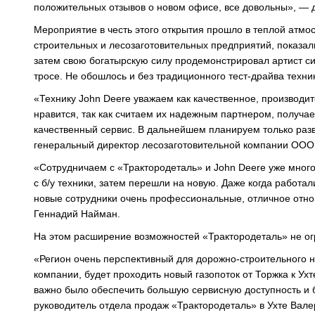
положительных отзывов о новом офисе, все довольны», — 
Мероприятие в честь этого открытия прошло в теплой атмо
строительных и лесозаготовительных предприятий, показал
затем свою богатырскую силу продемонстрировал артист си
тросе. Не обошлось и без традиционного тест-драйва техни
«Технику John Deere уважаем как качественное, производи
нравится, так как считаем их надежным партнером, получа
качественный сервис. В дальнейшем планируем только разв
генеральный директор лесозаготовительной компании ОО
«Сотрудничаем с «Трактородеталь» и John Deere уже мног
с б/у техники, затем перешли на новую. Даже когда работа
новые сотрудники очень профессиональные, отличное отн
Геннадий Найман.
На этом расширение возможностей «Трактородеталь» не огр
«Регион очень перспективный для дорожно-строительного
компании, будет проходить новый газопоток от Торжка к Ух
важно было обеспечить большую сервисную доступность и б
руководитель отдела продаж «Трактородеталь» в Ухте Вал