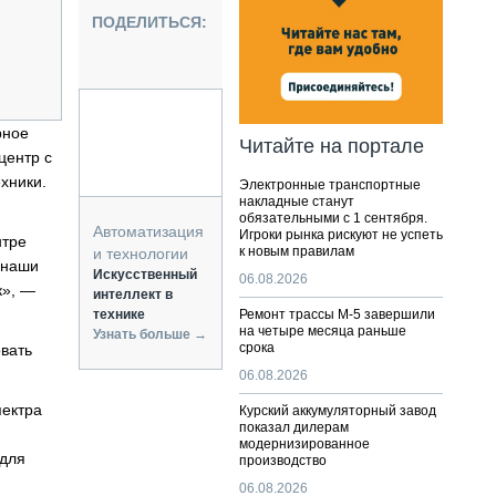
НАЛЬНАЯ ТЕХНИКА
ПОДЕЛИТЬСЯ:
ЖИРСКИЙ ТРАНСПОРТ
ОЗТЕХНИКА
КА СПЕЦИАЛЬНОГО НАЗНАЧЕНИЯ
РНАЯ ТЕХНИКА
рное
Читайте на портале
центр с
ТИКА И СКЛАД
хники.
Электронные транспортные
АТИЗАЦИЯ И ТЕХНОЛОГИИ
накладные станут
обязательными с 1 сентября.
ЕКТУЮЩИЕ И СЕРВИС
Автоматизация
Игроки рынка рискуют не успеть
нтре
к новым правилам
и технологии
 наши
Искусственный
06.08.2026
к», —
интеллект в
технике
Ремонт трассы М-5 завершили
на четыре месяца раньше
Узнать больше →
срока
вать
06.08.2026
пектра
Курский аккумуляторный завод
показал дилерам
модернизированное
 для
производство
06.08.2026