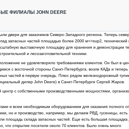
ОБЗОР ПРОШЕДШИХ МЕРОПРИЯТИЙ
КОММУ
БЛИЖАЙШИЕ МЕРОПРИЯТИЯ
ПАССА
ОВЫЕ ФИЛИАЛЫ JOHN DEERE
СЕЛЬХ
ТЕХНИ
КАРЬЕ
ыли двери для заказчиков Северо-Западного региона. Теперь севе
клад запасных частей площадью более 2000 м<>sup2, технический 
ЛОГИС
сштабную выставочную площадку для хранения и демонстрации те
АВТОМ
троительной и лесозаготовительной техники.
КОМПЛ
оложение не удовлетворяло требованиями клиентов. Он был в це
димся с восточной стороны Санкт-Петербурга, возле КАДа и теперь
асных частей в первую очередь. Плюс рядом железнодорожный тупи
ициальный дилер John Deere) в Санкт-Петербурге Сергей Жаров.
й центр с собственными производственными мощностями, организо
стами и всем необходимым оборудованием для оказания полного с
ники, но и производство, например, мы делаем РВД, гусеницы, есть
ли площадь склада запасных частей. Еще есть большая площадка
о, что открытие посетили около 70 клиентов. Было очень много