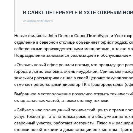
СПЕЦТЕХНИКА И ТРАНСПОРТ
ГРУЗОПЕРЕВОЗКИ
В САНКТ-ПЕТЕРБУРГЕ И УХТЕ ОТКРЫЛИ Н
ФИНАНСЫ, ЛИЗИНГ, СТРАХОВАНИЕ
22 ноября 2016
Новости
ТЕХНИКА КРУПНЫМ ПЛАНОМ
ИСПЫТАТЕЛИ
Новые филиалы John Deere в Санкт-Петербурге и Ухте откр
ТЕХНОЛОГИИ
отделение в северной столице объединяет офис продаж, с
ДОРОЖНАЯ ИНДУСТРИЯ
собственными производственными мощностями, а также ма
СЕРВИСМЕНЫ
Подразделение занимается реализацией и обслуживанием с
«Открыть новый офис решили потому, что предыдущее расп
города и логистика была очень неудобной. Сейчас мы нахо
заказчики рассматривают нас в своей цепочке закупок зап
отмечает региональный директор ГК «Трактородеталь» (оф
Выбранное местоположение позволило открыть технически
склад запасных частей, а также стоянку техники.
«Сейчас у нас полноценный технический центр с тремя по
услуг. Техцентр – это не только ремонт и обслуживание тех
сварочный участок, работают мотористы. Плюс мы расшири
стоянки новой техники и демонстрации ее клиентам. Приятн