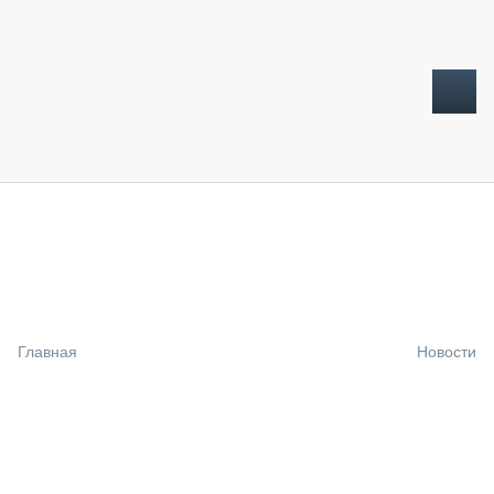
ТОПЛИВНЫЙ КРИЗИС
НОВОСТИ
CTT EXPO 2026
CTT EXPO 2025
КАК ПРОДЛИТЬ ЖИЗНЬ СПЕЦТЕХНИКЕ?
Главная
Новости
АНАЛИТИКА
ОБЗОР РЫНКА
ТЕХНИКА КРУПНЫМ ПЛАНОМ
ИСПЫТАТЕЛИ
ТЕХНОЛОГИИ
ДОРОЖНАЯ ИНДУСТРИЯ