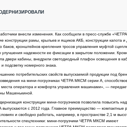
ОБЗОР ПРОШЕДШИХ МЕРОПРИЯТИЙ
КОММУ
БЛИЖАЙШИЕ МЕРОПРИЯТИЯ
ПАССА
МОДЕРНИЗИРОВАЛИ
СЕЛЬХ
ТЕХНИ
КАРЬЕ
аботчики внесли изменения. Как сообщили в пресс-службе «ЧЕТР
 конструкции рамы, крыльев и ящиков АКБ, конструкции капота и
ЛОГИС
ого баков, кронштейнов крепления тросов управления муфтой сцепл
АВТОМ
ля улучшения надежности ее фиксации в закрытом положении. Кроме
КОМПЛ
ла двери кабины, внедрили светодиодный плафон освещения в каб
 и подсветку номерного знака.
учшению потребительских свойств выпускаемой продукции под бре
ововведения на мини-погрузчиках ЧЕТРА МКСМ серии А, способств
о места оператора и комфорта управления машинами», — передает
ины Машенькиной.
дернизация конструкции мини-погрузчиков позволила повысить на
 выпускаются с 2012 года. Главное преимущество — компактные 
овиях и свободно работать, например, в пространстве 2,1 м высот
ительности спецтехники: мини-погрузчики ЧЕТРА МКСМ имеют