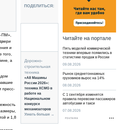
НАЛЬНАЯ ТЕХНИКА
ПОДЕЛИТЬСЯ:
ЖИРСКИЙ ТРАНСПОРТ
ОЗТЕХНИКА
КА СПЕЦИАЛЬНОГО НАЗНАЧЕНИЯ
РНАЯ ТЕХНИКА
А-ПМ»,
Читайте на портале
 двери
ТИКА И СКЛАД
ения и
Пять моделей коммерческой
АТИЗАЦИЯ И ТЕХНОЛОГИИ
техники впервые появились в
 того,
статистике продаж в России
ЕКТУЮЩИЕ И СЕРВИС
ине, а
Дорожно-
09.08.2026
строительная
техника
Рынок среднетоннажных
ндом
«А8 Машины
грузовиков вырос на 14%
овавшие
России 2026»:
08.08.2026
техника XCMG в
 пресс-
работе на
С 1 сентября изменятся
Национальном
правила перевозки пассажиров
автобусами и такси
конкурсе
дежность
механизаторов
размеры,
07.08.2026
Узнать больше →
ой и 1,8
РЕКЛАМА