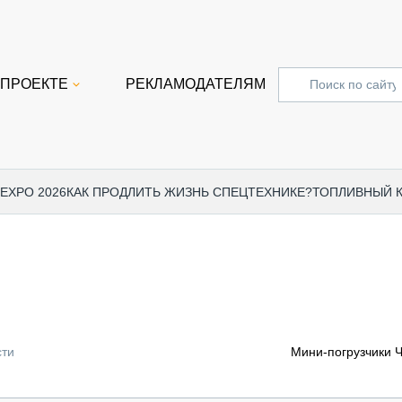
 ПРОЕКТЕ
РЕКЛАМОДАТЕЛЯМ
 EXPO 2026
КАК ПРОДЛИТЬ ЖИЗНЬ СПЕЦТЕХНИКЕ?
ТОПЛИВНЫЙ 
СПЕЦПРОЕКТЫ
СТАТЬ
EXPO CTT 2024
ДОРОЖ
EXPO CTT 2023
ГРУЗО
EXPO CTT 2022
КОММЕ
сти
Мини-погрузчики 
КОМТРАНС 2021
ПОДЪЁ
МЕРОПРИЯТИЯ
ПРИЦЕ