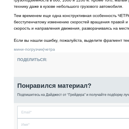
грузоподъемность в 800, 1000 и 1200 кг. Кроме того, мал
технику даже в кузове небольшого грузового автомобиля.
Тем временем еще одна конструктивная особенность ЧЕТ
бесступенчатому изменению скоростей вращения правой и
скорость и направления движения, разворачиваясь на мест
Если вы нашли ошибку, пожалуйста, выделите фрагмент те
мини-погрузчик
|
четра
ПОДЕЛИТЬСЯ:
Понравился материал?
Подпишитесь на Дайджест от “Грейдера” и получайте подборку луч