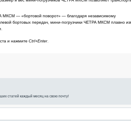
ый размер и вес мини-погрузчиков ЧЕТРА МКСМ позволяют транспорт
РА МКСМ — «бортовой поворот» — благодаря независимому
 левой бортовых передач, мини-погрузчики ЧЕТРА МКСМ плавно и
е.
кста и нажмите
Ctrl+Enter
.
ших статей каждый месяц на свою почту!