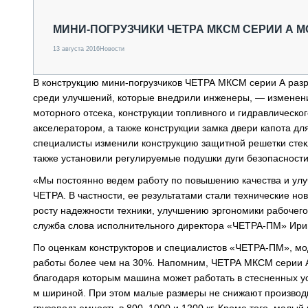
СПЕЦТЕХНИКА И ТРАНСПОРТ
ГРУЗОПЕРЕВОЗКИ
МИНИ-ПОГРУЗЧИКИ ЧЕТРА МКСМ СЕРИИ А 
ФИНАНСЫ, ЛИЗИНГ, СТРАХОВАНИЕ
13 августа 2016
Новости
ТЕХНИКА КРУПНЫМ ПЛАНОМ
ИСПЫТАТЕЛИ
В конструкцию мини-погрузчиков ЧЕТРА МКСМ серии А разр
ТЕХНОЛОГИИ
среди улучшений, которые внедрили инженеры, — изменение
ДОРОЖНАЯ ИНДУСТРИЯ
моторного отсека, конструкции топливного и гидравлическ
СЕРВИСМЕНЫ
акселератором, а также конструкции замка двери капота д
специалисты изменили конструкцию защитной решетки стек
также установили регулируемые подушки дуги безопасности
«Мы постоянно ведем работу по повышению качества и ул
ЧЕТРА. В частности, ее результатами стали технические н
росту надежности техники, улучшению эргономики рабочег
служба слова исполнительного директора «ЧЕТРА-ПМ» Ир
По оценкам конструкторов и специалистов «ЧЕТРА-ПМ», мо
работы более чем на 30%. Напомним, ЧЕТРА МКСМ серии А
благодаря которым машина может работать в стесненных усл
м шириной. При этом малые размеры не снижают производ