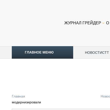
ЖУРНАЛ ГРЕЙДЕР
О
ГЛАВНОЕ МЕНЮ
НОВОСТИ
CTT
ТОПЛИВНЫЙ КРИЗИС
НОВОСТИ
CTT EXPO 2026
CTT EXPO 2025
КАК ПРОДЛИТЬ ЖИЗНЬ СПЕЦТЕХНИКЕ?
Главная
Ново
АНАЛИТИКА
модернизировали
ОБЗОР РЫНКА