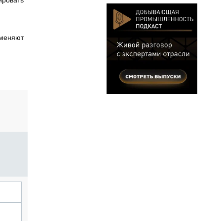
ировать
зменяют