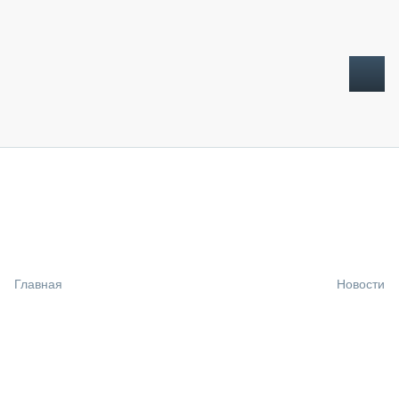
ТОПЛИВНЫЙ КРИЗИС
НОВОСТИ
CTT EXPO 2026
CTT EXPO 2025
КАК ПРОДЛИТЬ ЖИЗНЬ СПЕЦТЕХНИКЕ?
Главная
Новости
АНАЛИТИКА
ОБЗОР РЫНКА
ТЕХНИКА КРУПНЫМ ПЛАНОМ
ИСПЫТАТЕЛИ
ТЕХНОЛОГИИ
ДОРОЖНАЯ ИНДУСТРИЯ