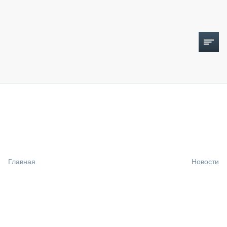
ТОПЛИВНЫЙ КРИЗИС
НОВОСТИ
CTT EXPO 2026
CTT EXPO 2025
КАК ПРОДЛИТЬ ЖИЗНЬ СПЕЦТЕХНИКЕ?
Главная
Новости
АНАЛИТИКА
ОБЗОР РЫНКА
ТЕХНИКА КРУПНЫМ ПЛАНОМ
ИСПЫТАТЕЛИ
ТЕХНОЛОГИИ
ДОРОЖНАЯ ИНДУСТРИЯ