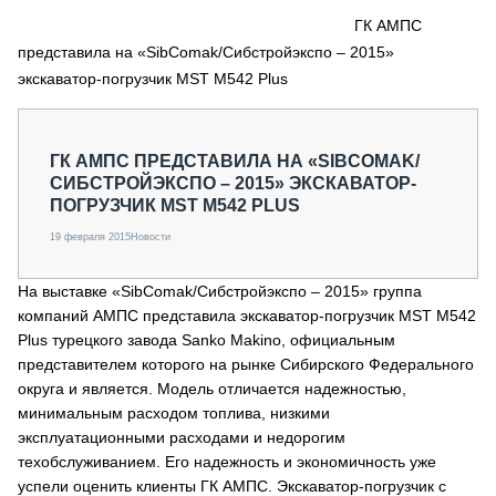
СЕРВИСМЕНЫ
ГК АМПС
представила на «SibComak/Сибстройэкспо – 2015»
СПЕЦПРОЕКТЫ
МЕРОПРИЯТИЯ
экскаватор-погрузчик MST M542 Plus
СТАТЬИ ПО КАТЕГОРИЯМ ТЕХНИКИ
О ПРОЕКТЕ
ГК АМПС ПРЕДСТАВИЛА НА «SIBCOMAK/
СИБСТРОЙЭКСПО – 2015» ЭКСКАВАТОР-
ПОГРУЗЧИК MST M542 PLUS
19 февраля 2015
Новости
На выставке «SibComak/Сибстройэкспо – 2015» группа
компаний АМПС представила экскаватор-погрузчик MST M542
Plus турецкого завода Sanko Makino, официальным
представителем которого на рынке Сибирского Федерального
округа и является. Модель отличается надежностью,
минимальным расходом топлива, низкими
эксплуатационными расходами и недорогим
техобслуживанием. Его надежность и экономичность уже
успели оценить клиенты ГК АМПС. Экскаватор-погрузчик с