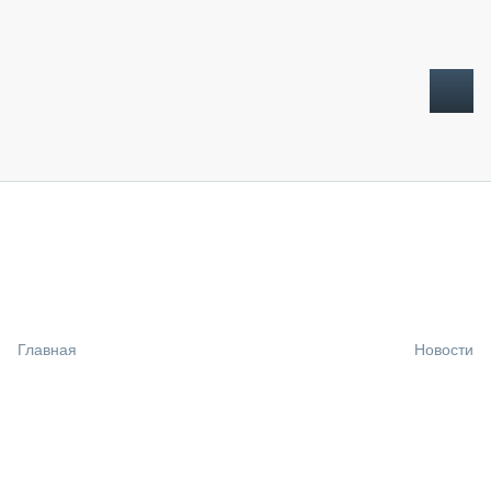
ТОПЛИВНЫЙ КРИЗИС
НОВОСТИ
CTT EXPO 2026
CTT EXPO 2025
КАК ПРОДЛИТЬ ЖИЗНЬ СПЕЦТЕХНИКЕ?
Главная
Новости
АНАЛИТИКА
ОБЗОР РЫНКА
ТЕХНИКА КРУПНЫМ ПЛАНОМ
ИСПЫТАТЕЛИ
ТЕХНОЛОГИИ
ДОРОЖНАЯ ИНДУСТРИЯ