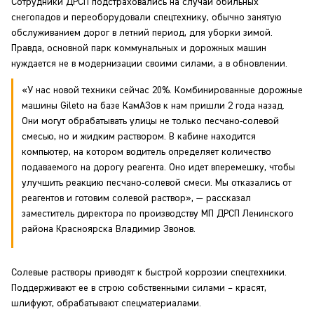
Сотрудники ДРСП подстраховались на случай обильных
снегопадов и переоборудовали спецтехнику, обычно занятую
обслуживанием дорог в летний период, для уборки зимой.
Правда, основной парк коммунальных и дорожных машин
нуждается не в модернизации своими силами, а в обновлении.
«У нас новой техники сейчас 20%. Комбинированные дорожные
машины Gileto на базе КамАЗов к нам пришли 2 года назад.
Они могут обрабатывать улицы не только песчано-солевой
смесью, но и жидким раствором. В кабине находится
компьютер, на котором водитель определяет количество
подаваемого на дорогу реагента. Оно идет вперемешку, чтобы
улучшить реакцию песчано-солевой смеси. Мы отказались от
реагентов и готовим солевой раствор», — рассказал
заместитель директора по производству МП ДРСП Ленинского
района Красноярска Владимир Звонов.
Солевые растворы приводят к быстрой коррозии спецтехники.
Поддерживают ее в строю собственными силами – красят,
шлифуют, обрабатывают спецматериалами.