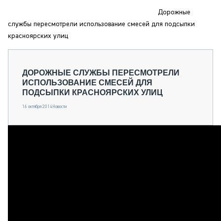
СЕРВИСМЕНЫ
Дорожные
СПЕЦПРОЕКТЫ
службы пересмотрели использование смесей для подсыпки
МЕРОПРИЯТИЯ
красноярских улиц
СТАТЬИ ПО КАТЕГОРИЯМ ТЕХНИКИ
О ПРОЕКТЕ
ДОРОЖНЫЕ СЛУЖБЫ ПЕРЕСМОТРЕЛИ
ИСПОЛЬЗОВАНИЕ СМЕСЕЙ ДЛЯ
ПОДСЫПКИ КРАСНОЯРСКИХ УЛИЦ
16 октября 2014
Новости