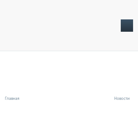
ТОПЛИВНЫЙ КРИЗИС
НОВОСТИ
CTT EXPO 2026
CTT EXPO 2025
КАК ПРОДЛИТЬ ЖИЗНЬ СПЕЦТЕХНИКЕ?
Главная
Новости
АНАЛИТИКА
ОБЗОР РЫНКА
ТЕХНИКА КРУПНЫМ ПЛАНОМ
ИСПЫТАТЕЛИ
ТЕХНОЛОГИИ
ДОРОЖНАЯ ИНДУСТРИЯ