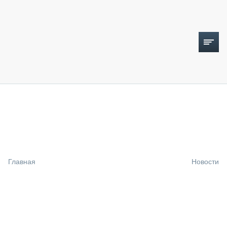
ТОПЛИВНЫЙ КРИЗИС
НОВОСТИ
CTT EXPO 2026
CTT EXPO 2025
КАК ПРОДЛИТЬ ЖИЗНЬ СПЕЦТЕХНИКЕ?
Главная
Новости
АНАЛИТИКА
ОБЗОР РЫНКА
ТЕХНИКА КРУПНЫМ ПЛАНОМ
ИСПЫТАТЕЛИ
ТЕХНОЛОГИИ
ДОРОЖНАЯ ИНДУСТРИЯ