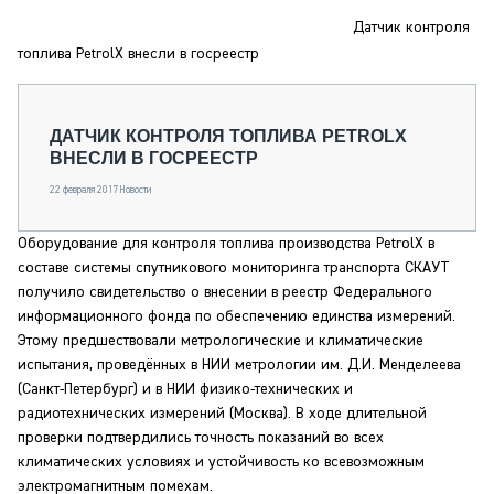
СЕРВИСМЕНЫ
Датчик контроля
СПЕЦПРОЕКТЫ
топлива PetrolX внесли в госреестр
МЕРОПРИЯТИЯ
СТАТЬИ ПО КАТЕГОРИЯМ ТЕХНИКИ
ДАТЧИК КОНТРОЛЯ ТОПЛИВА PETROLX
О ПРОЕКТЕ
ВНЕСЛИ В ГОСРЕЕСТР
22 февраля 2017
Новости
Оборудование для контроля топлива производства PetrolX в
составе системы спутникового мониторинга транспорта СКАУТ
получило свидетельство о внесении в реестр Федерального
информационного фонда по обеспечению единства измерений.
Этому предшествовали метрологические и климатические
испытания, проведённых в НИИ метрологии им. Д.И. Менделеева
(Санкт-Петербург) и в НИИ физико-технических и
радиотехнических измерений (Москва). В ходе длительной
проверки подтвердились точность показаний во всех
климатических условиях и устойчивость ко всевозможным
электромагнитным помехам.