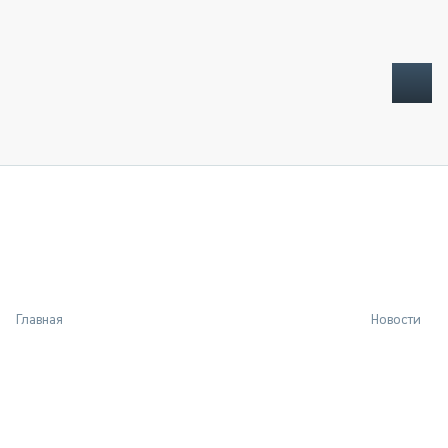
ТОПЛИВНЫЙ КРИЗИС
НОВОСТИ
CTT EXPO 2026
CTT EXPO 2025
КАК ПРОДЛИТЬ ЖИЗНЬ СПЕЦТЕХНИКЕ?
Главная
Новости
АНАЛИТИКА
ОБЗОР РЫНКА
ТЕХНИКА КРУПНЫМ ПЛАНОМ
ИСПЫТАТЕЛИ
ТЕХНОЛОГИИ
ДОРОЖНАЯ ИНДУСТРИЯ