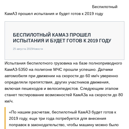
СЕРВИСМЕНЫ
Беспилотный
КамАЗ прошел испытания и будет готов к 2019 году
СПЕЦПРОЕКТЫ
МЕРОПРИЯТИЯ
СТАТЬИ ПО КАТЕГОРИЯМ ТЕХНИКИ
БЕСПИЛОТНЫЙ КАМАЗ ПРОШЕЛ
О ПРОЕКТЕ
ИСПЫТАНИЯ И БУДЕТ ГОТОВ К 2019 ГОДУ
25 августа 2015
Новости
Испытания беспилотного грузовика на базе полноприводного
КамАЗ-5350 на полигоне МЧС прошли успешно. Датчики
автомобиля при движении на скорости до 60 км/ч уверенно
определяли препятствия, других участников движения,
включая пешеходов и велосипедистов. Следующим этапом
станет тестирование возможностей КамАЗа на скорости до 80
км/ч.
«По нашим расчетам, беспилотный КамАЗ будет готов к
2019 году, еще три года потребуется для внесения
поправок в законодательство, чтобы машину можно было