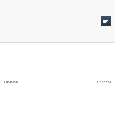
ТОПЛИВНЫЙ КРИЗИС
НОВОСТИ
CTT EXPO 2026
CTT EXPO 2025
КАК ПРОДЛИТЬ ЖИЗНЬ СПЕЦТЕХНИКЕ?
Главная
Новости
АНАЛИТИКА
ОБЗОР РЫНКА
ТЕХНИКА КРУПНЫМ ПЛАНОМ
ИСПЫТАТЕЛИ
ТЕХНОЛОГИИ
ДОРОЖНАЯ ИНДУСТРИЯ