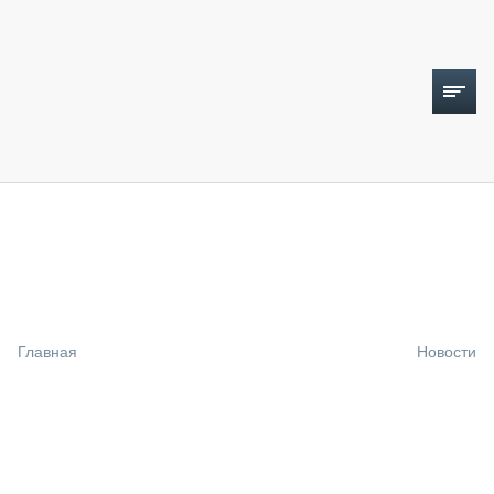
ТОПЛИВНЫЙ КРИЗИС
НОВОСТИ
CTT EXPO 2026
CTT EXPO 2025
КАК ПРОДЛИТЬ ЖИЗНЬ СПЕЦТЕХНИКЕ?
Главная
Новости
АНАЛИТИКА
ОБЗОР РЫНКА
ТЕХНИКА КРУПНЫМ ПЛАНОМ
ИСПЫТАТЕЛИ
ТЕХНОЛОГИИ
ДОРОЖНАЯ ИНДУСТРИЯ