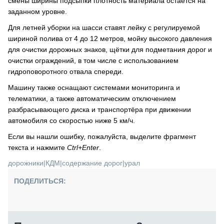
смены ширины подсыпки плотность материала остаётся на
заданном уровне.
Для летней уборки на шасси ставят лейку с регулируемой
шириной полива от 4 до 12 метров, мойку высокого давления
для очистки дорожных знаков, щётки для подметания дорог и
очистки ограждений, в том числе с использованием
гидроповоротного отвала спереди.
Машину также оснащают системами мониторинга и
телематики, а также автоматическим отключением
разбрасывающего диска и транспортёра при движении
автомобиля со скоростью ниже 5 км/ч.
Если вы нашли ошибку, пожалуйста, выделите фрагмент
текста и нажмите
Ctrl+Enter
.
дорожники
|
КДМ
|
содержание дорог
|
урал
ПОДЕЛИТЬСЯ: