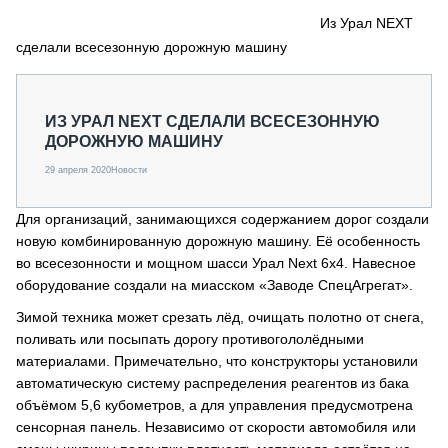
СЕРВИСМЕНЫ
Из Урал NEXT
сделали всесезонную дорожную машину
СПЕЦПРОЕКТЫ
МЕРОПРИЯТИЯ
СТАТЬИ ПО КАТЕГОРИЯМ ТЕХНИКИ
ИЗ УРАЛ NEXT СДЕЛАЛИ ВСЕСЕЗОННУЮ
О ПРОЕКТЕ
ДОРОЖНУЮ МАШИНУ
29 апреля 2020
Новости
Для организаций, занимающихся содержанием дорог создали
новую комбинированную дорожную машину. Её особенность
во всесезонности и мощном шасси Урал Next 6х4. Навесное
оборудование создали на миасском «Заводе СпецАгрегат».
Зимой техника может срезать лёд, очищать полотно от снега,
поливать или посыпать дорогу противогололёдными
материалами. Примечательно, что конструкторы установили
автоматическую систему распределения реагентов из бака
объёмом 5,6 кубометров, а для управления предусмотрена
сенсорная панель. Независимо от скорости автомобиля или