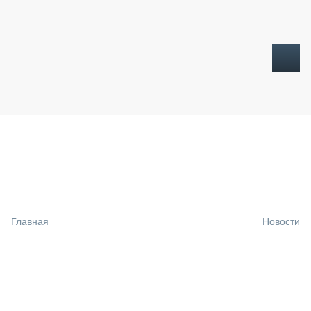
ТОПЛИВНЫЙ КРИЗИС
НОВОСТИ
CTT EXPO 2026
CTT EXPO 2025
КАК ПРОДЛИТЬ ЖИЗНЬ СПЕЦТЕХНИКЕ?
Главная
Новости
АНАЛИТИКА
ОБЗОР РЫНКА
ТЕХНИКА КРУПНЫМ ПЛАНОМ
ИСПЫТАТЕЛИ
ТЕХНОЛОГИИ
ДОРОЖНАЯ ИНДУСТРИЯ