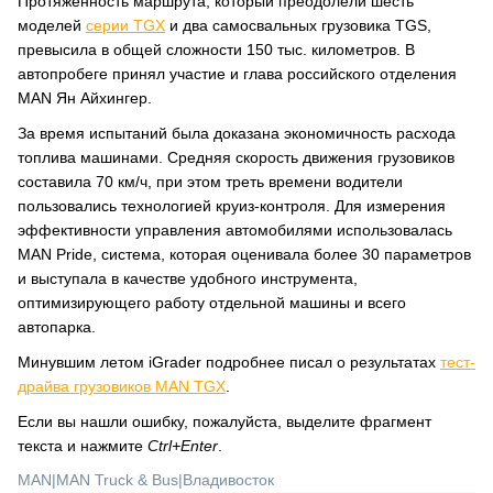
Протяжённость маршрута, который преодолели шесть
моделей
серии TGX
и два самосвальных грузовика TGS,
превысила в общей сложности 150 тыс. километров. В
автопробеге принял участие и глава российского отделения
MAN Ян Айхингер.
За время испытаний была доказана экономичность расхода
топлива машинами. Средняя скорость движения грузовиков
составила 70 км/ч, при этом треть времени водители
пользовались технологией круиз-контроля. Для измерения
эффективности управления автомобилями использовалась
MAN Pride, система, которая оценивала более 30 параметров
и выступала в качестве удобного инструмента,
оптимизирующего работу отдельной машины и всего
автопарка.
Минувшим летом iGrader подробнее писал о результатах
тест-
драйва грузовиков MAN TGX
.
Если вы нашли ошибку, пожалуйста, выделите фрагмент
текста и нажмите
Ctrl+Enter
.
MAN
|
MAN Truck & Bus
|
Владивосток