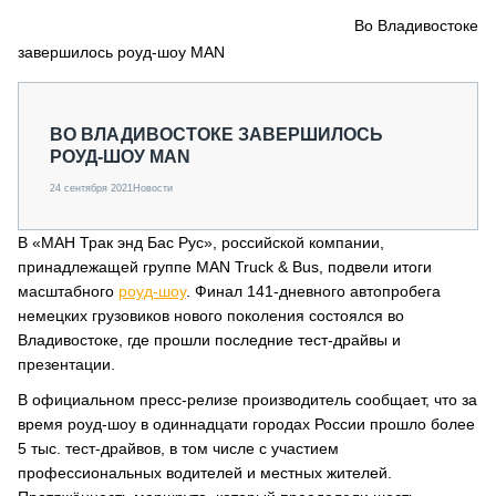
СЕРВИСМЕНЫ
Во Владивостоке
завершилось роуд-шоу MAN
СПЕЦПРОЕКТЫ
МЕРОПРИЯТИЯ
СТАТЬИ ПО КАТЕГОРИЯМ ТЕХНИКИ
ВО ВЛАДИВОСТОКЕ ЗАВЕРШИЛОСЬ
О ПРОЕКТЕ
РОУД-ШОУ MAN
24 сентября 2021
Новости
В «МАН Трак энд Бас Рус», российской компании,
принадлежащей группе MAN Truck & Bus, подвели итоги
масштабного
роуд-шоу
. Финал 141-дневного автопробега
немецких грузовиков нового поколения состоялся во
Владивостоке, где прошли последние тест-драйвы и
презентации.
В официальном пресс-релизе производитель сообщает, что за
время роуд-шоу в одиннадцати городах России прошло более
5 тыс. тест-драйвов, в том числе с участием
профессиональных водителей и местных жителей.