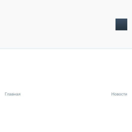
ТОПЛИВНЫЙ КРИЗИС
НОВОСТИ
CTT EXPO 2026
CTT EXPO 2025
КАК ПРОДЛИТЬ ЖИЗНЬ СПЕЦТЕХНИКЕ?
Главная
Новости
АНАЛИТИКА
ОБЗОР РЫНКА
ТЕХНИКА КРУПНЫМ ПЛАНОМ
ИСПЫТАТЕЛИ
ТЕХНОЛОГИИ
ДОРОЖНАЯ ИНДУСТРИЯ