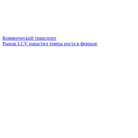
Коммерческий транспорт
Рынок LCV нарастил темпы роста в феврале