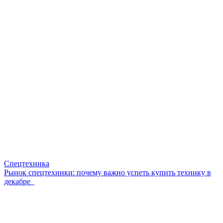
Спецтехника
Рынок спецтехники: почему важно успеть купить технику в
декабре