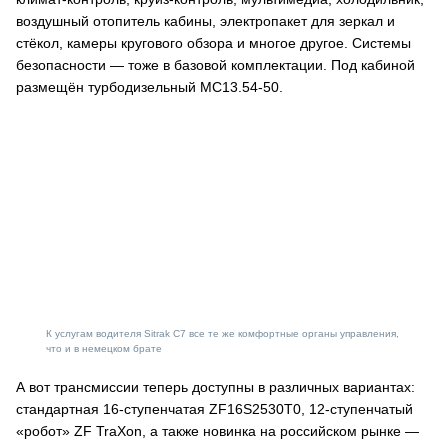
воздушный отопитель кабины, электропакет для зеркал и
стёкол, камеры кругового обзора и многое другое. Системы
безопасности — тоже в базовой комплектации. Под кабиной
размещён турбодизельный MC13.54-50.
К услугам водителя Sitrak C7 все те же комфортные органы управления,
что и в немецком брате
А вот трансмиссии теперь доступны в различных вариантах:
стандартная 16-ступенчатая ZF16S2530T0, 12-ступенчатый
«робот» ZF TraXon, а также новинка на российском рынке —