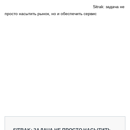
СЕРВИСМЕНЫ
Sitrak: задача не
просто насытить рынок, но и обеспечить сервис
СПЕЦПРОЕКТЫ
МЕРОПРИЯТИЯ
СТАТЬИ ПО КАТЕГОРИЯМ ТЕХНИКИ
О ПРОЕКТЕ