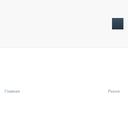
ТОПЛИВНЫЙ КРИЗИС
НОВОСТИ
CTT EXPO 2026
CTT EXPO 2025
КАК ПРОДЛИТЬ ЖИЗНЬ СПЕЦТЕХНИКЕ?
Главная
Рынок
АНАЛИТИКА
ОБЗОР РЫНКА
ТЕХНИКА КРУПНЫМ ПЛАНОМ
ИСПЫТАТЕЛИ
ТЕХНОЛОГИИ
ДОРОЖНАЯ ИНДУСТРИЯ