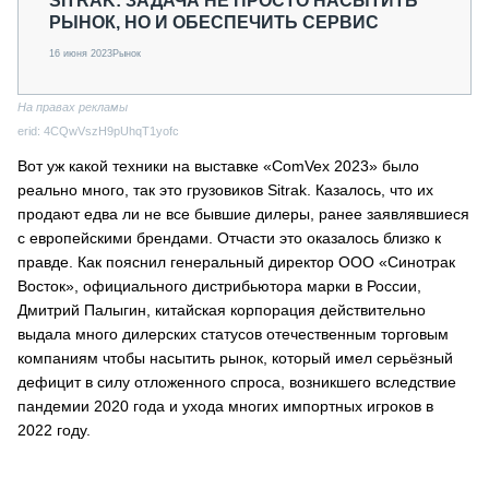
SITRAK: ЗАДАЧА НЕ ПРОСТО НАСЫТИТЬ
РЫНОК, НО И ОБЕСПЕЧИТЬ СЕРВИС
16 июня 2023
Рынок
На правах рекламы
erid: 4CQwVszH9pUhqT1yofc
Вот уж какой техники на выставке «ComVex 2023» было
реально много, так это грузовиков Sitrak. Казалось, что их
продают едва ли не все бывшие дилеры, ранее заявлявшиеся
с европейскими брендами. Отчасти это оказалось близко к
правде. Как пояснил генеральный директор ООО «Синотрак
Восток», официального дистрибьютора марки в России,
Дмитрий Палыгин, китайская корпорация действительно
выдала много дилерских статусов отечественным торговым
компаниям чтобы насытить рынок, который имел серьёзный
дефицит в силу отложенного спроса, возникшего вследствие
пандемии 2020 года и ухода многих импортных игроков в
2022 году.