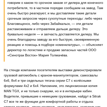
говорим о каком-то срочном заказе от дилера для конечного
потребителя, то в частном порядке сообщаем на завод. Там
очень быстро реагируют, и мы доставляем такие детали
срочным запросом через сухопутные переходы: либо через
Благовещенск, либо через Забайкальск, — эти детали
растаможиваем и отправляем дальше дилеру. Это
буквально неделя — и запчасть доставляется дилеру. Мы
очень благодарны заводу за его быструю, своевременную
реакцию и помощь в подборе номенклатуры», — объясняет
директор по логистике и продаже запасных частей ООО
«Синотрак Восток» Мария Толмачёва.
На стенде компании посетителям выставки демонстрировали
грузовой автомобиль с краном-манипулятором, самосвалы
6х6, 8х4 и три седельных тягача серии C7 с колёсными
формулами 4х2 и 6х4. Напомним, это лицензионная копия
MAN TGX, и не только снаружи, но и в интерьере кабин.
Водители, привыкшие к немецким грузовикам, найдут в Sitrak
C7 все те же функции для комфортной работы и отдыха:
климат-контроль, круиз-контроль, мультимедиа, холодильник,