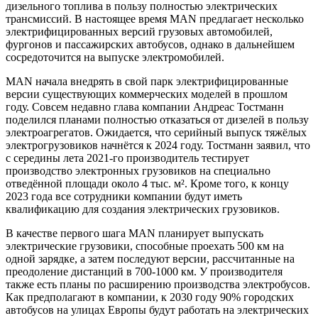
дизельного топлива в пользу полностью электрических
трансмиссий. В настоящее время MAN предлагает несколько
электрифицированных версий грузовых автомобилей,
фургонов и пассажирских автобусов, однако в дальнейшем
сосредоточится на выпуске электромобилей.
MAN начала внедрять в свой парк электрифицированные
версии существующих коммерческих моделей в прошлом
году. Совсем недавно глава компании Андреас Тостманн
поделился планами полностью отказаться от дизелей в пользу
электроагрегатов. Ожидается, что серийный выпуск тяжёлых
электрогрузовиков начнётся к 2024 году. Тостманн заявил, что
с середины лета 2021-го производитель тестирует
производство электронных грузовиков на специально
отведённой площади около 4 тыс. м². Кроме того, к концу
2023 года все сотрудники компании будут иметь
квалификацию для создания электрических грузовиков.
В качестве первого шага MAN планирует выпускать
электрические грузовики, способные проехать 500 км на
одной зарядке, а затем последуют версии, рассчитанные на
преодоление дистанций в 700-1000 км. У производителя
также есть планы по расширению производства электробусов.
Как предполагают в компании, к 2030 году 90% городских
автобусов на улицах Европы будут работать на электрических