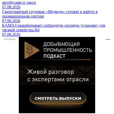
автобусами и такси
07.08.2026
Сверхтяжёлый грузовик «Медведь» готовят к работе в
промышленном секторе
07.08.2026
КАМАЗ разрабатывает гибридную силовую установку для
тягачей семейства К6
07.08.2026
РЕКЛАМА