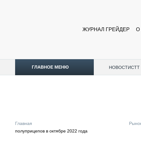
ЖУРНАЛ ГРЕЙДЕР
О
ГЛАВНОЕ МЕНЮ
НОВОСТИ
CTT
ТОПЛИВНЫЙ КРИЗИС
НОВОСТИ
CTT EXPO 2026
CTT EXPO 2025
КАК ПРОДЛИТЬ ЖИЗНЬ СПЕЦТЕХНИКЕ?
Главная
Рыно
АНАЛИТИКА
полуприцепов в октябре 2022 года
ОБЗОР РЫНКА