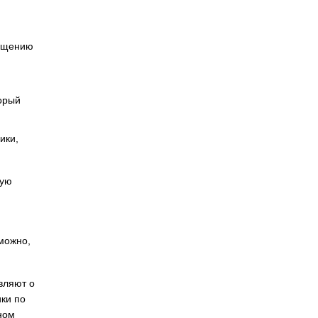
ращению
торый
ики,
ную
можно,
вляют о
ики по
ном