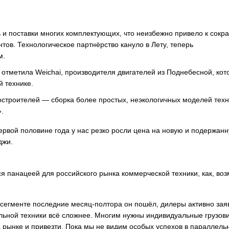
ь и поставки многих комплектующих, что неизбежно привело к сок
тов. Технологическое партнёрство кануло в Лету, теперь
м.
 отметила Weichai, производителя двигателей из Поднебесной, ко
 технике.
троителей — сборка более простых, неэкологичных моделей техн
.
первой половине года у нас резко росли цена на новую и подержан
джи.
я панацеей для российского рынка коммерческой техники, как, воз
 сегменте последние месяц-полтора он пошёл, дилеры активно зая
иальной техники всё сложнее. Многим нужны индивидуальные грузов
а рынке и привезти. Пока мы не видим особых успехов в параллель