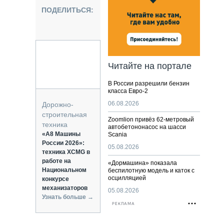
НАЛЬНАЯ ТЕХНИКА
ПОДЕЛИТЬСЯ:
ЖИРСКИЙ ТРАНСПОРТ
ОЗТЕХНИКА
КА СПЕЦИАЛЬНОГО НАЗНАЧЕНИЯ
РНАЯ ТЕХНИКА
Читайте на портале
ТИКА И СКЛАД
В России разрешили бензин
АТИЗАЦИЯ И ТЕХНОЛОГИИ
класса Евро-2
ЕКТУЮЩИЕ И СЕРВИС
06.08.2026
Дорожно-
строительная
Zoomlion привёз 62-метровый
техника
автобетононасос на шасси
«А8 Машины
Scania
России 2026»:
05.08.2026
техника XCMG в
работе на
«Дормашина» показала
Национальном
беспилотную модель и каток с
осцилляцией
конкурсе
механизаторов
05.08.2026
Узнать больше →
РЕКЛАМА