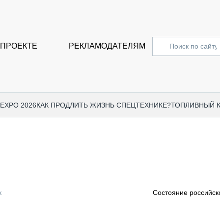
 ПРОЕКТЕ
РЕКЛАМОДАТЕЛЯМ
 EXPO 2026
КАК ПРОДЛИТЬ ЖИЗНЬ СПЕЦТЕХНИКЕ?
ТОПЛИВНЫЙ 
СПЕЦПРОЕКТЫ
СТАТЬ
EXPO CTT 2024
ДОРОЖ
EXPO CTT 2023
ГРУЗО
EXPO CTT 2022
КОММЕ
к
Cостояние российско
КОМТРАНС 2021
ПОДЪЁ
МЕРОПРИЯТИЯ
ПРИЦЕ