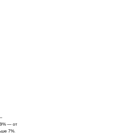
—
6,9% — от
ньше 7%.