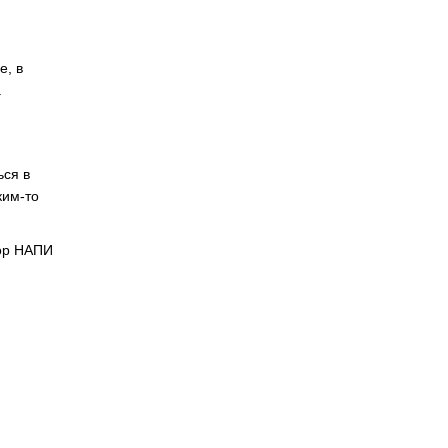
е, в
а
ься в
ким-то
тор НАПИ