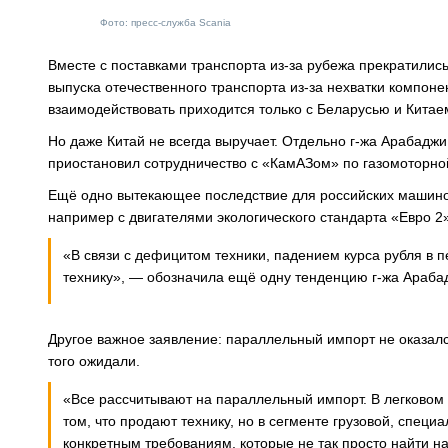
Фото: пресс-служба Scania
Вместе с поставками транспорта из-за рубежа прекратилис
выпуска отечественного транспорта из-за нехватки компонен
взаимодействовать приходится только с Беларусью и Китае
Но даже Китай не всегда выручает. Отдельно г-жа Арабаджи
приостановил сотрудничество с «КамАЗом» по газомоторной
Ещё одно вытекающее последствие для российских машинос
например с двигателями экологического стандарта «Евро 2»
«В связи с дефицитом техники, падением курса рубля в 
технику», — обозначила ещё одну тенденцию г-жа Араба
Другое важное заявление: параллельный импорт не оказалс
того ожидали.
«Все рассчитывают на параллельный импорт. В легковом
том, что продают технику, но в сегменте грузовой, спец
конкретным требованиям, которые не так просто найти н