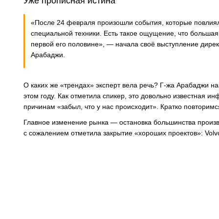
Уже прописная истина
«После 24 февраля произошли события, которые повлиял
специальной техники. Есть такое ощущение, что большая ч
первой его половине», — начала своё выступление дир
Арабаджи.
О каких же «трендах» эксперт вела речь? Г-жа Арабаджи н
этом году. Как отметила спикер, это довольно известная и
причинам «забыл, что у нас происходит». Кратко повторимс
Главное изменение рынка — остановка большинства произв
с сожалением отметила закрытие «хороших проектов»: Volvo,