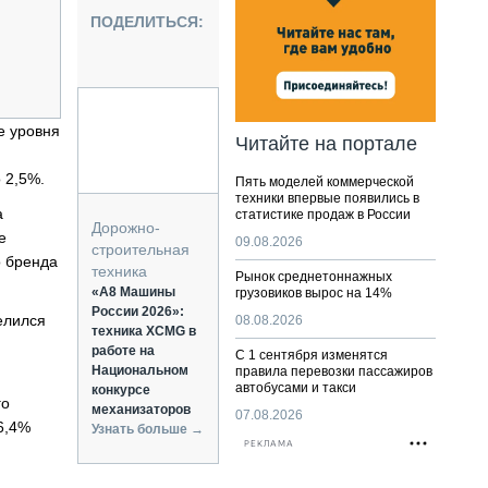
НАЛЬНАЯ ТЕХНИКА
ПОДЕЛИТЬСЯ:
ЖИРСКИЙ ТРАНСПОРТ
ОЗТЕХНИКА
КА СПЕЦИАЛЬНОГО НАЗНАЧЕНИЯ
РНАЯ ТЕХНИКА
е уровня
Читайте на портале
ТИКА И СКЛАД
 2,5%.
Пять моделей коммерческой
АТИЗАЦИЯ И ТЕХНОЛОГИИ
техники впервые появились в
а
статистике продаж в России
ЕКТУЮЩИЕ И СЕРВИС
Дорожно-
е
09.08.2026
строительная
о бренда
техника
Рынок среднетоннажных
«А8 Машины
грузовиков вырос на 14%
России 2026»:
елился
08.08.2026
техника XCMG в
работе на
С 1 сентября изменятся
Национальном
правила перевозки пассажиров
автобусами и такси
конкурсе
го
механизаторов
07.08.2026
6,4%
Узнать больше →
РЕКЛАМА