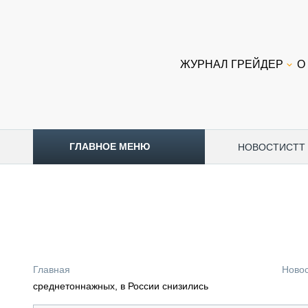
ЖУРНАЛ ГРЕЙДЕР
О
ГЛАВНОЕ МЕНЮ
НОВОСТИ
CTT
ТОПЛИВНЫЙ КРИЗИС
НОВОСТИ
CTT EXPO 2026
CTT EXPO 2025
КАК ПРОДЛИТЬ ЖИЗНЬ СПЕЦТЕХНИКЕ?
Главная
Ново
АНАЛИТИКА
среднетоннажных, в России снизились
ОБЗОР РЫНКА