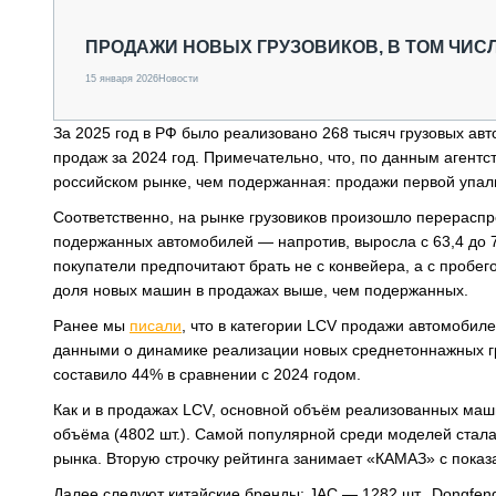
СПЕЦТЕХНИКА И ТРАНСПОРТ
ГРУЗОПЕРЕВОЗКИ
ПРОДАЖИ НОВЫХ ГРУЗОВИКОВ, В ТОМ ЧИС
ФИНАНСЫ, ЛИЗИНГ, СТРАХОВАНИЕ
15 января 2026
Новости
ТЕХНИКА КРУПНЫМ ПЛАНОМ
ИСПЫТАТЕЛИ
За 2025 год в РФ было реализовано 268 тысяч грузовых авт
ТЕХНОЛОГИИ
продаж за 2024 год. Примечательно, что, по данным агентс
ДОРОЖНАЯ ИНДУСТРИЯ
российском рынке, чем подержанная: продажи первой упали 
СЕРВИСМЕНЫ
Соответственно, на рынке грузовиков произошло перераспр
подержанных автомобилей — напротив, выросла с 63,4 до 7
покупатели предпочитают брать не с конвейера, а с пробе
доля новых машин в продажах выше, чем подержанных.
Ранее мы
писали
, что в категории LCV продажи автомобил
данными о динамике реализации новых среднетоннажных гр
составило 44% в сравнении с 2024 годом.
Как и в продажах LCV, основной объём реализованных маш
объёма (4802 шт.). Самой популярной среди моделей ста
рынка. Вторую строчку рейтинга занимает «КАМАЗ» с показ
Далее следуют китайские бренды: JAC — 1282 шт., Dongfen