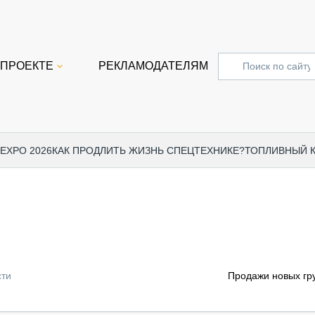
 ПРОЕКТЕ
РЕКЛАМОДАТЕЛЯМ
 EXPO 2026
КАК ПРОДЛИТЬ ЖИЗНЬ СПЕЦТЕХНИКЕ?
ТОПЛИВНЫЙ 
СПЕЦПРОЕКТЫ
СТАТЬ
EXPO CTT 2024
ДОРОЖ
EXPO CTT 2023
ГРУЗО
EXPO CTT 2022
КОММЕ
сти
Продажи новых гру
КОМТРАНС 2021
ПОДЪЁ
МЕРОПРИЯТИЯ
ПРИЦЕ