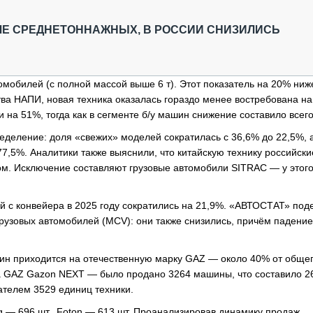
ОБЗОР ПРОШЕДШИХ МЕРОПРИЯТИЙ
КОММУ
БЛИЖАЙШИЕ МЕРОПРИЯТИЯ
ПАССА
ЛЕ СРЕДНЕТОННАЖНЫХ, В РОССИИ СНИЗИЛИСЬ
СЕЛЬХ
ТЕХНИ
КАРЬЕ
омобилей (с полной массой выше 6 т). Этот показатель на 20% ниж
тва НАПИ, новая техника оказалась гораздо менее востребована на
ЛОГИС
на 51%, тогда как в сегменте б/у машин снижение составило всего
АВТОМ
еделение: доля «свежих» моделей сократилась с 36,6% до 22,5%, 
КОМПЛ
7,5%. Аналитики также выяснили, что китайскую технику российски
гом. Исключение составляют грузовые автомобили SITRAC — у этог
ей с конвейера в 2025 году сократились на 21,9%. «АВТОСТАТ» под
узовых автомобилей (MCV): они также снизились, причём падение
ин приходится на отечественную марку GAZ — около 40% от обще
ла GAZ Gazon NEXT — было продано 3264 машины, что составило 2
ателем 3529 единиц техники.
g — 696 шт., Foton — 613 шт. Проанализировав динамику продаж