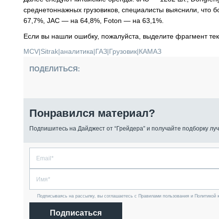
среднетоннажных грузовиков, специалисты выяснили, что б
67,7%, JAC — на 64,8%, Foton — на 63,1%.
Если вы нашли ошибку, пожалуйста, выделите фрагмент те
MCV
|
Sitrak
|
аналитика
|
ГАЗ
|
Грузовик
|
КАМАЗ
ПОДЕЛИТЬСЯ:
Понравился материал?
Подпишитесь на Дайджест от “Грейдера” и получайте подборку луч
Подписываясь на рассылку, вы соглашаетесь с Правилами пользования и Политикой 
Подписаться