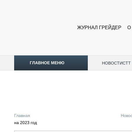
ЖУРНАЛ ГРЕЙДЕР
О
ГЛАВНОЕ МЕНЮ
НОВОСТИ
CTT
ТОПЛИВНЫЙ КРИЗИС
НОВОСТИ
CTT EXPO 2026
CTT EXPO 2025
КАК ПРОДЛИТЬ ЖИЗНЬ СПЕЦТЕХНИКЕ?
Главная
Ново
АНАЛИТИКА
на 2023 год
ОБЗОР РЫНКА