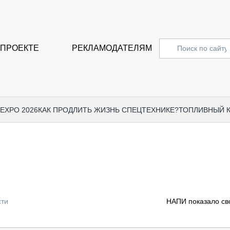
 ПРОЕКТЕ
РЕКЛАМОДАТЕЛЯМ
 EXPO 2026
КАК ПРОДЛИТЬ ЖИЗНЬ СПЕЦТЕХНИКЕ?
ТОПЛИВНЫЙ 
СПЕЦПРОЕКТЫ
СТАТЬ
EXPO CTT 2024
ДОРОЖ
EXPO CTT 2023
ГРУЗО
EXPO CTT 2022
КОММЕ
сти
НАПИ показало св
КОМТРАНС 2021
ПОДЪЁ
МЕРОПРИЯТИЯ
ПРИЦЕ