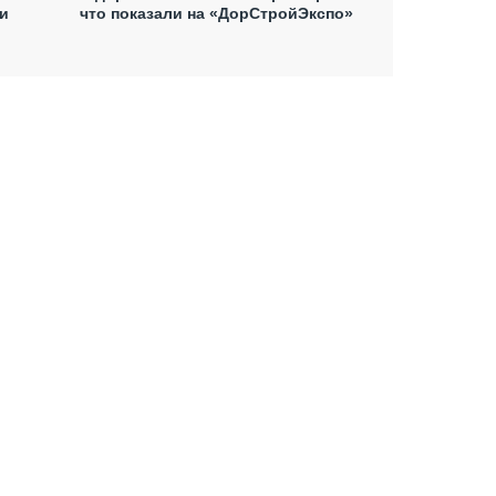
и
что показали на «ДорСтройЭкспо»