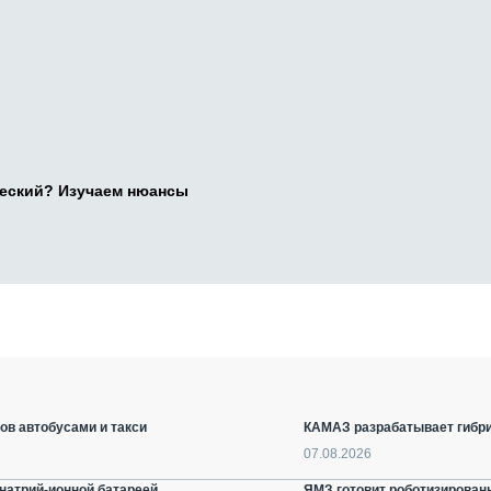
ческий? Изучаем нюансы
ов автобусами и такси
КАМАЗ разрабатывает гибри
07.08.2026
натрий-ионной батареей
ЯМЗ готовит роботизирован