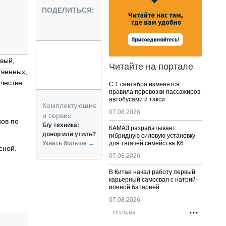
НАЛЬНАЯ ТЕХНИКА
ПОДЕЛИТЬСЯ:
ЖИРСКИЙ ТРАНСПОРТ
ОЗТЕХНИКА
КА СПЕЦИАЛЬНОГО НАЗНАЧЕНИЯ
РНАЯ ТЕХНИКА
овый,
Читайте на портале
твенных,
ТИКА И СКЛАД
ичестве
С 1 сентября изменятся
АТИЗАЦИЯ И ТЕХНОЛОГИИ
правила перевозки пассажиров
автобусами и такси
ЕКТУЮЩИЕ И СЕРВИС
Комплектующие
07.08.2026
и сервис
ков по
Б/у техника:
КАМАЗ разрабатывает
донор или утиль?
гибридную силовую установку
Узнать больше →
для тягачей семейства К6
сной.
07.08.2026
В Китае начал работу первый
карьерный самосвал с натрий-
ионной батареей
07.08.2026
РЕКЛАМА