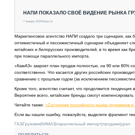
СПЕЦТЕХНИКА И ТРАНСПОРТ
ГРУЗОПЕРЕВОЗКИ
НАПИ ПОКАЗАЛО СВОЁ ВИДЕНИЕ РЫНКА ГРУ
ФИНАНСЫ, ЛИЗИНГ, СТРАХОВАНИЕ
7 января 2023
Новости
ТЕХНИКА КРУПНЫМ ПЛАНОМ
ИСПЫТАТЕЛИ
Маркетинговое агентство НАПИ создало три сценария, как бу
ТЕХНОЛОГИИ
оптимистичный и пессимистичный сценарии объединяет сле
ДОРОЖНАЯ ИНДУСТРИЯ
китайских и белорусских производителей, в то время как 
СЕРВИСМЕНЫ
при помощи параллельного импорта.
«КамАЗ» закроет план продаж полностью, на 90 или 80% с
соответственно. Что касается других российских производи
сравнению с прошлым годом (за исключением пессимистичн
Кроме того, агентство считает, что продолжится тенденция 
Вероятнее всего, китайские бренды смогут компенсироват
Читайте также:
«Состояние российского рынка грузовиков и
Если вы нашли ошибку, пожалуйста, выделите фрагмент те
ГАЗ
|
Грузовик
|
КАМАЗ
|
параллельный импорт
|
продажи
|
урал
ПОДЕЛИТЬСЯ: