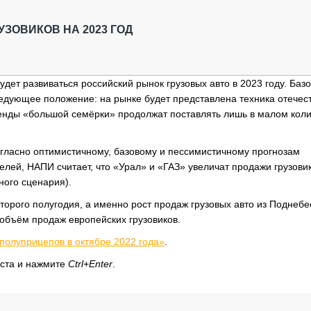
ОБЗОР ПРОШЕДШИХ МЕРОПРИЯТИЙ
КОММУ
БЛИЖАЙШИЕ МЕРОПРИЯТИЯ
ПАССА
ЗОВИКОВ НА 2023 ГОД
СЕЛЬХ
ТЕХНИ
КАРЬЕ
дет развиваться российский рынок грузовых авто в 2023 году. Баз
дующее положение: на рынке будет представлена техника отечес
ЛОГИС
бренды «большой семёрки» продолжат поставлять лишь в малом кол
АВТОМ
КОМПЛ
огласно оптимистичному, базовому и пессимистичному прогнозам
телей, НАПИ считает, что «Урал» и «ГАЗ» увеличат продажи грузови
ого сценария).
второго полугодия, а именно рост продаж грузовых авто из Поднебе
ь объём продаж европейских грузовиков.
 полуприцепов в октябре 2022 года»
.
кста и нажмите
Ctrl+Enter
.