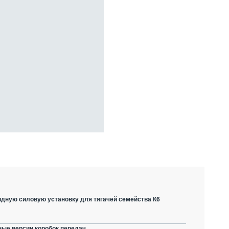
дную силовую установку для тягачей семейства К6
ные версии коробок передач