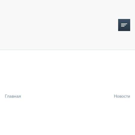
ТОПЛИВНЫЙ КРИЗИС
НОВОСТИ
CTT EXPO 2026
CTT EXPO 2025
КАК ПРОДЛИТЬ ЖИЗНЬ СПЕЦТЕХНИКЕ?
Главная
Новости
АНАЛИТИКА
ОБЗОР РЫНКА
ТЕХНИКА КРУПНЫМ ПЛАНОМ
ИСПЫТАТЕЛИ
ТЕХНОЛОГИИ
ДОРОЖНАЯ ИНДУСТРИЯ