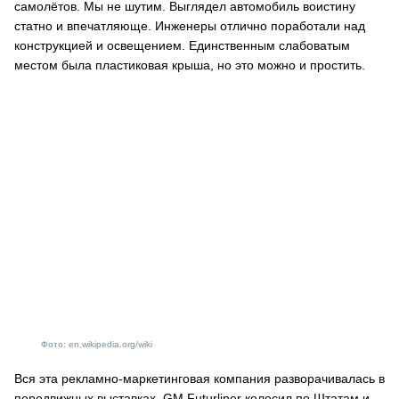
самолётов. Мы не шутим. Выглядел автомобиль воистину
статно и впечатляюще. Инженеры отлично поработали над
конструкцией и освещением. Единственным слабоватым
местом была пластиковая крыша, но это можно и простить.
Фото: en.wikipedia.org/wiki
Вся эта рекламно-маркетинговая компания разворачивалась в
передвижных выставках. GM Futurliner колесил по Штатам и