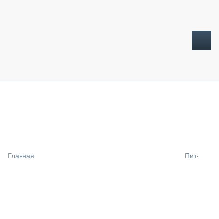
ТОПЛИВНЫЙ КРИЗИС
НОВОСТИ
CTT EXPO 2026
CTT EXPO 2025
КАК ПРОДЛИТЬ ЖИЗНЬ СПЕЦТЕХНИКЕ?
Главная
Пит-
АНАЛИТИКА
ОБЗОР РЫНКА
ТЕХНИКА КРУПНЫМ ПЛАНОМ
ИСПЫТАТЕЛИ
ТЕХНОЛОГИИ
ДОРОЖНАЯ ИНДУСТРИЯ