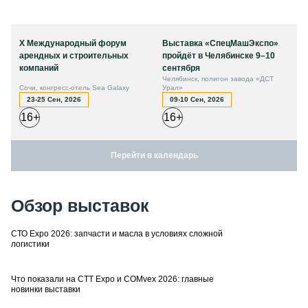
X Международный форум
Выставка «СпецМашЭкспо»
арендных и строительных
пройдёт в Челябинске 9–10
компаний
сентября
Челябинск, полигон завода «ДСТ
Сочи, конгресс-отель Sea Galaxy
Урал»
23-25 Сен, 2026
09-10 Сен, 2026
16+
16+
Перейти в календарь
Обзор выставок
СТО Expo 2026: запчасти и масла в условиях сложной
логистики
Что показали на CTT Expo и COMvex 2026: главные
новинки выставки