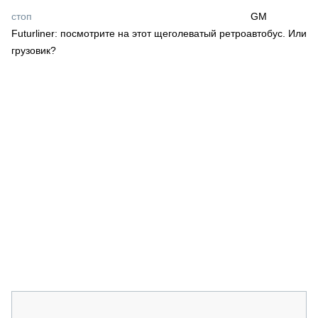
СЕРВИСМЕНЫ
стоп
GM
Futurliner: посмотрите на этот щеголеватый ретроавтобус. Или
СПЕЦПРОЕКТЫ
МЕРОПРИЯТИЯ
грузовик?
СТАТЬИ ПО КАТЕГОРИЯМ ТЕХНИКИ
О ПРОЕКТЕ