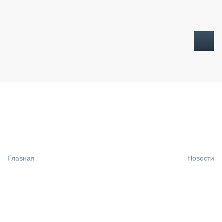
ТОПЛИВНЫЙ КРИЗИС
НОВОСТИ
CTT EXPO 2026
CTT EXPO 2025
КАК ПРОДЛИТЬ ЖИЗНЬ СПЕЦТЕХНИКЕ?
Главная
Новости
АНАЛИТИКА
ОБЗОР РЫНКА
ТЕХНИКА КРУПНЫМ ПЛАНОМ
ИСПЫТАТЕЛИ
ТЕХНОЛОГИИ
ДОРОЖНАЯ ИНДУСТРИЯ