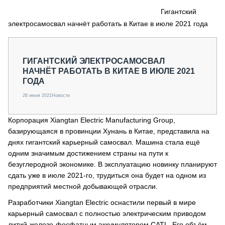
СЕРВИСМЕНЫ
Гигантский
электросамосвал начнёт работать в Китае в июле 2021 года
СПЕЦПРОЕКТЫ
МЕРОПРИЯТИЯ
СТАТЬИ ПО КАТЕГОРИЯМ ТЕХНИКИ
ГИГАНТСКИЙ ЭЛЕКТРОСАМОСВАЛ
О ПРОЕКТЕ
НАЧНЁТ РАБОТАТЬ В КИТАЕ В ИЮЛЕ 2021
ГОДА
26 июня 2021
Новости
Корпорация Xiangtan Electric Manufacturing Group,
базирующаяся в провинции Хунань в Китае, представила на
днях гигантский карьерный самосвал. Машина стала ещё
одним значимым достижением страны на пути к
безуглеродной экономике. В эксплуатацию новинку планируют
сдать уже в июле 2021-го, трудиться она будет на одном из
предприятий местной добывающей отрасли.
Разработчики Xiangtan Electric оснастили первый в мире
карьерный самосвал с полностью электрическим приводом
литий-железо-фосфатным аккумулятором CATL. Его объём