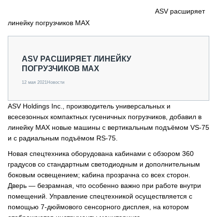
СЕРВИСМЕНЫ
ASV расширяет
линейку погрузчиков MAX
СПЕЦПРОЕКТЫ
МЕРОПРИЯТИЯ
СТАТЬИ ПО КАТЕГОРИЯМ ТЕХНИКИ
ASV РАСШИРЯЕТ ЛИНЕЙКУ
О ПРОЕКТЕ
ПОГРУЗЧИКОВ MAX
12 мая 2021
Новости
ASV Holdings Inc., производитель универсальных и
всесезонных компактных гусеничных погрузчиков, добавил в
линейку MAX новые машины с вертикальным подъёмом VS-75
и с радиальным подъёмом RS-75.
Новая спецтехника оборудована кабинами с обзором 360
градусов со стандартным светодиодным и дополнительным
боковым освещением; кабина прозрачна со всех сторон.
Дверь — безрамная, что особенно важно при работе внутри
помещений. Управление спецтехникой осуществляется с
помощью 7-дюймового сенсорного дисплея, на котором