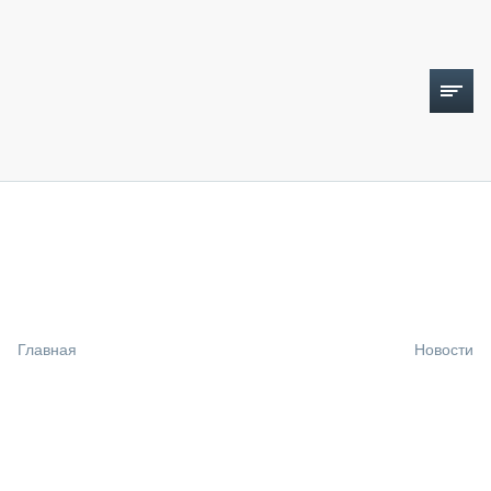
ТОПЛИВНЫЙ КРИЗИС
НОВОСТИ
CTT EXPO 2026
CTT EXPO 2025
КАК ПРОДЛИТЬ ЖИЗНЬ СПЕЦТЕХНИКЕ?
Главная
Новости
АНАЛИТИКА
ОБЗОР РЫНКА
ТЕХНИКА КРУПНЫМ ПЛАНОМ
ИСПЫТАТЕЛИ
ТЕХНОЛОГИИ
ДОРОЖНАЯ ИНДУСТРИЯ