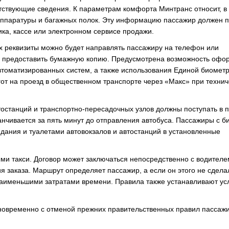
етствующие сведения. К параметрам комфорта Минтранс относит, в
оаппаратуры и багажных полок. Эту информацию пассажир должен 
ика, кассе или электронном сервисе продажи.
 реквизиты можно будет направлять пассажиру на телефон или
ен предоставить бумажную копию. Предусмотрена возможность оф
втоматизированных систем, а также использования Единой биомет
от на проезд в общественном транспорте через «Макс» при технич
тостанций и транспортно-пересадочных узлов должны поступать в 
анчивается за пять минут до отправления автобуса. Пассажиры с б
дания и туалетами автовокзалов и автостанций в установленные
ми такси. Договор может заключаться непосредственно с водителе
 заказа. Маршрут определяет пассажир, а если он этого не сдела
наименьшими затратами времени. Правила также устанавливают ус
дновременно с отменой прежних правительственных правил пассаж