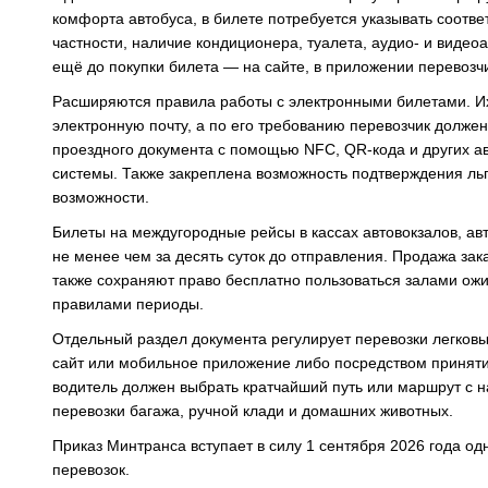
комфорта автобуса, в билете потребуется указывать соотв
частности, наличие кондиционера, туалета, аудио- и виде
ещё до покупки билета — на сайте, в приложении перевозч
Расширяются правила работы с электронными билетами. Их
электронную почту, а по его требованию перевозчик долж
проездного документа с помощью NFC, QR-кода и других а
системы. Также закреплена возможность подтверждения льг
возможности.
Билеты на междугородные рейсы в кассах автовокзалов, ав
не менее чем за десять суток до отправления. Продажа зак
также сохраняют право бесплатно пользоваться залами ожи
правилами периоды.
Отдельный раздел документа регулирует перевозки легковы
сайт или мобильное приложение либо посредством принятия
водитель должен выбрать кратчайший путь или маршрут с 
перевозки багажа, ручной клади и домашних животных.
Приказ Минтранса вступает в силу 1 сентября 2026 года о
перевозок.