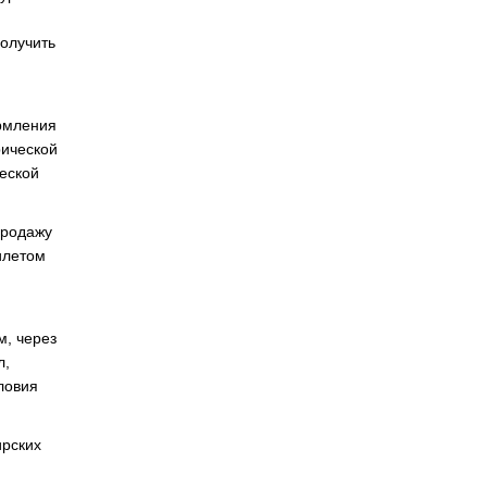
получить
ормления
рической
еской
продажу
илетом
м, через
л,
ловия
ирских