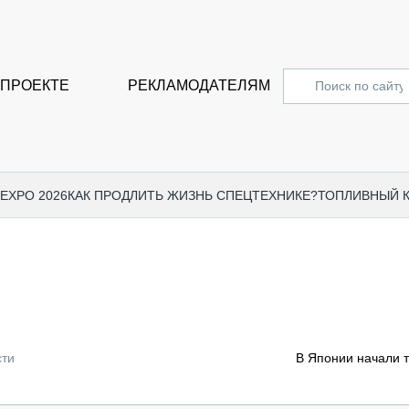
 ПРОЕКТЕ
РЕКЛАМОДАТЕЛЯМ
 EXPO 2026
КАК ПРОДЛИТЬ ЖИЗНЬ СПЕЦТЕХНИКЕ?
ТОПЛИВНЫЙ 
СПЕЦПРОЕКТЫ
СТАТЬ
EXPO CTT 2024
ДОРОЖ
EXPO CTT 2023
ГРУЗО
EXPO CTT 2022
КОММЕ
сти
В Японии начали т
КОМТРАНС 2021
ПОДЪЁ
МЕРОПРИЯТИЯ
ПРИЦЕ