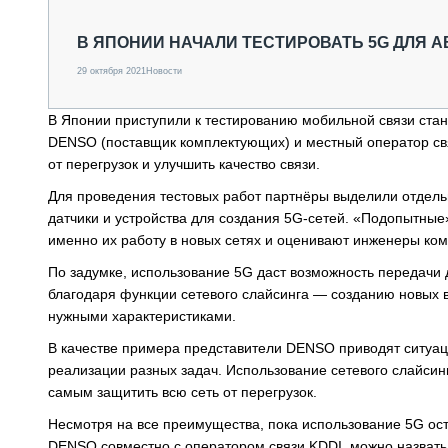
СПЕЦТЕХНИКА И ТРАНСПОРТ
ГРУЗОПЕРЕВОЗКИ
В ЯПОНИИ НАЧАЛИ ТЕСТИРОВАТЬ 5G ДЛЯ
ФИНАНСЫ, ЛИЗИНГ, СТРАХОВАНИЕ
29 октября 2021
Новости
ТЕХНИКА КРУПНЫМ ПЛАНОМ
ИСПЫТАТЕЛИ
В Японии приступили к тестированию мобильной связи ста
ТЕХНОЛОГИИ
DENSO (поставщик комплектующих) и местный оператор свя
ДОРОЖНАЯ ИНДУСТРИЯ
от перегрузок и улучшить качество связи.
СЕРВИСМЕНЫ
Для проведения тестовых работ партнёры выделили отдель
датчики и устройства для создания 5G-сетей. «Подопытны
именно их работу в новых сетях и оценивают инженеры ко
По задумке, использование 5G даст возможность передачи
благодаря функции сетевого слайсинга — созданию новых 
нужными характеристиками.
В качестве примера представители DENSO приводят ситуац
реализации разных задач. Использование сетевого слайсинг
самым защитить всю сеть от перегрузок.
Несмотря на все преимущества, пока использование 5G ос
DENSO совместно с оператором связи KDDI, можно назвать 