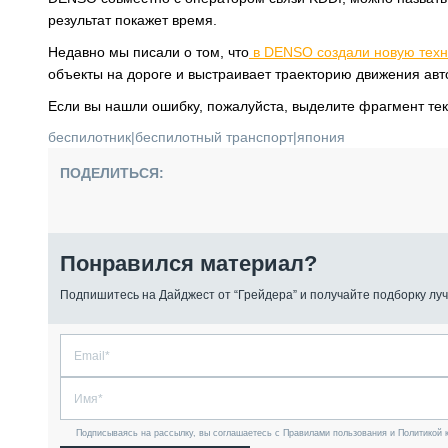
результат покажет время.
Недавно мы писали о том, что
в DENSO создали новую техн
объекты на дороге и выстраивает траекторию движения авт
Если вы нашли ошибку, пожалуйста, выделите фрагмент те
беспилотник
|
беспилотный транспорт
|
япония
ПОДЕЛИТЬСЯ:
Понравился материал?
Подпишитесь на Дайджест от “Грейдера” и получайте подборку луч
Подписываясь на рассылку, вы соглашаетесь с Правилами пользования и Политикой 