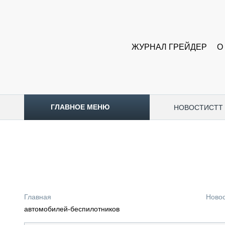
ЖУРНАЛ ГРЕЙДЕР
О
ГЛАВНОЕ МЕНЮ
НОВОСТИ
CTT
ТОПЛИВНЫЙ КРИЗИС
НОВОСТИ
CTT EXPO 2026
CTT EXPO 2025
КАК ПРОДЛИТЬ ЖИЗНЬ СПЕЦТЕХНИКЕ?
Главная
Ново
АНАЛИТИКА
автомобилей-беспилотников
ОБЗОР РЫНКА