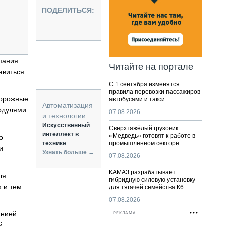
НАЛЬНАЯ ТЕХНИКА
ПОДЕЛИТЬСЯ:
ЖИРСКИЙ ТРАНСПОРТ
ОЗТЕХНИКА
КА СПЕЦИАЛЬНОГО НАЗНАЧЕНИЯ
РНАЯ ТЕХНИКА
пания
Читайте на портале
авиться
ТИКА И СКЛАД
С 1 сентября изменятся
АТИЗАЦИЯ И ТЕХНОЛОГИИ
правила перевозки пассажиров
дорожные
автобусами и такси
ЕКТУЮЩИЕ И СЕРВИС
Автоматизация
одулями:
07.08.2026
и технологии
Искусственный
Сверхтяжёлый грузовик
интеллект в
«Медведь» готовят к работе в
о
технике
промышленном секторе
и
Узнать больше →
07.08.2026
КАМАЗ разрабатывает
ля
гибридную силовую установку
х и тем
для тягачей семейства К6
07.08.2026
анией
РЕКЛАМА
й