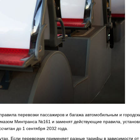
е правила перевозки пассажиров и багажа автомобильным и городск
иказом Минтранса №161 и заменят действующие правила, устано
читан до 1 сентября 2032 года.
тах. Если перевозчик применяет разные тарифы в зависимости от