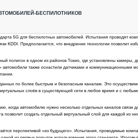
ОБЗОР ПРОШЕДШИХ МЕРОПРИЯТИЙ
КОММУ
БЛИЖАЙШИЕ МЕРОПРИЯТИЯ
ПАССА
 АВТОМОБИЛЕЙ-БЕСПИЛОТНИКОВ
СЕЛЬХ
ТЕХНИ
КАРЬЕ
ндарта 5G для беспилотных автомобилей.
Испытания проводят ком
зи KDDI. Предполагается, что внедрение технологии позволит изб
ЛОГИС
АВТОМ
ный полигон в одном из районов Токио, где установлены камеры, 
КОМПЛ
е» автомобили также оснастили датчиками и коммуникационными м
мпании.
 данных по более быстрым и безопасным каналам. Это осуществим
виртуальных слоёв в существующей сети в любое время и с любым
ию, когда автомобилю нужно несколько отдельных каналов связи д
а позволит создать отдельный виртуальный слой для каждой из ни
таётся перспективой «из будущего». Испытания, проводимые комп
одной из первых попыток использования этого стандарта. Итоговы