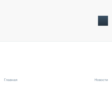
ТОПЛИВНЫЙ КРИЗИС
НОВОСТИ
CTT EXPO 2026
CTT EXPO 2025
КАК ПРОДЛИТЬ ЖИЗНЬ СПЕЦТЕХНИКЕ?
Главная
Новости
АНАЛИТИКА
ОБЗОР РЫНКА
ТЕХНИКА КРУПНЫМ ПЛАНОМ
ИСПЫТАТЕЛИ
ТЕХНОЛОГИИ
ДОРОЖНАЯ ИНДУСТРИЯ