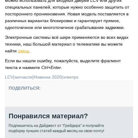
можно использовать для входных дверей LCV или других
специальных панелей, которые нужно особенно защитить от
постороннего проникновения. Новая модель поставляется в
различных вариантах блокировки и гарантирует прямое,
одноточечное или многоточечное срабатывание задвижки.
Электронные системы всё шире применяются во всех видах
техники, наш большой материал о телематике вы можете
найти
здесь
.
Если вы нашли ошибку, пожалуйста, выделите фрагмент
текста и нажмите
Ctrl+Enter
.
LCV
|
запчасти
|
Новинка 2020
|
электро
ПОДЕЛИТЬСЯ:
Понравился материал?
Подпишитесь на Дайджест от “Грейдера” и получайте
подборку лучших статей каждый месяц на свою почту!