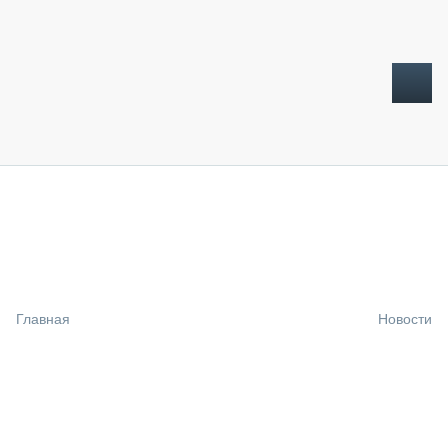
ТОПЛИВНЫЙ КРИЗИС
НОВОСТИ
CTT EXPO 2026
CTT EXPO 2025
КАК ПРОДЛИТЬ ЖИЗНЬ СПЕЦТЕХНИКЕ?
Главная
Новости
АНАЛИТИКА
ОБЗОР РЫНКА
ТЕХНИКА КРУПНЫМ ПЛАНОМ
ИСПЫТАТЕЛИ
ТЕХНОЛОГИИ
ДОРОЖНАЯ ИНДУСТРИЯ