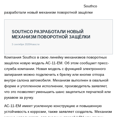
СЕРВИСМЕНЫ
Southco
разработали новый механизм поворотной защёлки
СПЕЦПРОЕКТЫ
МЕРОПРИЯТИЯ
СТАТЬИ ПО КАТЕГОРИЯМ ТЕХНИКИ
SOUTHCO РАЗРАБОТАЛИ НОВЫЙ
О ПРОЕКТЕ
МЕХАНИЗМ ПОВОРОТНОЙ ЗАЩЁЛКИ
3 сентября 2020
Новости
Компания Southco в свою линейку механизмов поворотных
защёлок новую модель AC-11-EM. Об этом сообщает пресс-
служба компании. Новая модель с функцией электронного
запирания можно подключить к брелку или кнопке отпора
внутри салона автомобиля. Механизм выполнен в овальной
форме и утопленном исполнении, производитель заявляет,
что это позволяет уменьшить шанс зацепиться перчаткой или
рукавом за ручку.
AC-11-EM имеет усиленную конструкцию и повышенную
устойчивость к коррозии, также заявляет создатель. Механизм