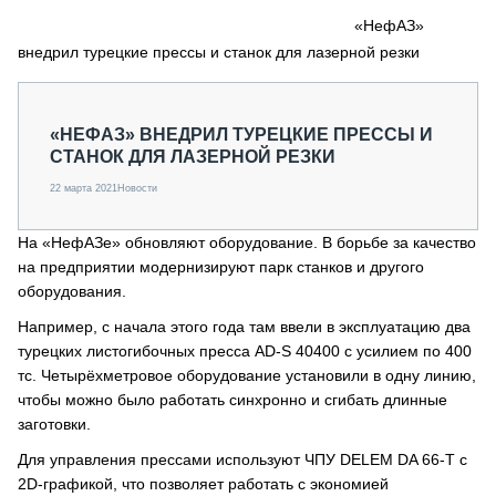
СЕРВИСМЕНЫ
«НефАЗ»
внедрил турецкие прессы и станок для лазерной резки
СПЕЦПРОЕКТЫ
МЕРОПРИЯТИЯ
СТАТЬИ ПО КАТЕГОРИЯМ ТЕХНИКИ
«НЕФАЗ» ВНЕДРИЛ ТУРЕЦКИЕ ПРЕССЫ И
О ПРОЕКТЕ
СТАНОК ДЛЯ ЛАЗЕРНОЙ РЕЗКИ
22 марта 2021
Новости
На «НефАЗе» обновляют оборудование. В борьбе за качество
на предприятии модернизируют парк станков и другого
оборудования.
Например, с начала этого года там ввели в эксплуатацию два
турецких листогибочных пресса AD-S 40400 с усилием по 400
тс. Четырёхметровое оборудование установили в одну линию,
чтобы можно было работать синхронно и сгибать длинные
заготовки.
Для управления прессами используют ЧПУ DELEM DA 66-Т с
2D-графикой, что позволяет работать с экономией