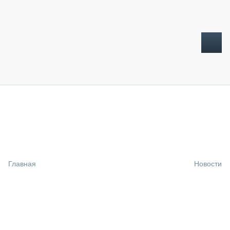
ТОПЛИВНЫЙ КРИЗИС
НОВОСТИ
CTT EXPO 2026
CTT EXPO 2025
КАК ПРОДЛИТЬ ЖИЗНЬ СПЕЦТЕХНИКЕ?
Главная
Новости
АНАЛИТИКА
ОБЗОР РЫНКА
ТЕХНИКА КРУПНЫМ ПЛАНОМ
ИСПЫТАТЕЛИ
ТЕХНОЛОГИИ
ДОРОЖНАЯ ИНДУСТРИЯ