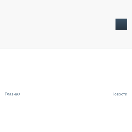
ТОПЛИВНЫЙ КРИЗИС
НОВОСТИ
CTT EXPO 2026
CTT EXPO 2025
КАК ПРОДЛИТЬ ЖИЗНЬ СПЕЦТЕХНИКЕ?
Главная
Новости
АНАЛИТИКА
ОБЗОР РЫНКА
ТЕХНИКА КРУПНЫМ ПЛАНОМ
ИСПЫТАТЕЛИ
ТЕХНОЛОГИИ
ДОРОЖНАЯ ИНДУСТРИЯ