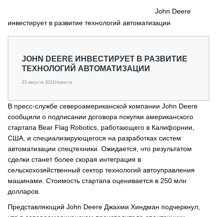
СЕРВИСМЕНЫ
John Deere
инвестирует в развитие технологий автоматизации
СПЕЦПРОЕКТЫ
МЕРОПРИЯТИЯ
СТАТЬИ ПО КАТЕГОРИЯМ ТЕХНИКИ
JOHN DEERE ИНВЕСТИРУЕТ В РАЗВИТИЕ
О ПРОЕКТЕ
ТЕХНОЛОГИЙ АВТОМАТИЗАЦИИ
23 августа 2021
Новости
В пресс-службе североамериканской компании John Deere
сообщили о подписании договора покупки американского
стартапа Bear Flag Robotics, работающего в Калифорнии,
США, и специализирующегося на разработках систем
автоматизации спецтехники. Ожидается, что результатом
сделки станет более скорая интеграция в
сельскохозяйственный сектор технологий автоуправления
машинами. Стоимость стартапа оценивается в 250 млн
долларов.
Представляющий John Deere Джахми Хиндман подчеркнул,