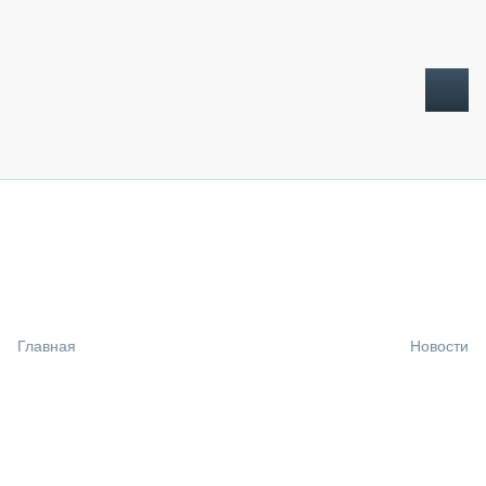
ТОПЛИВНЫЙ КРИЗИС
НОВОСТИ
CTT EXPO 2026
CTT EXPO 2025
КАК ПРОДЛИТЬ ЖИЗНЬ СПЕЦТЕХНИКЕ?
Главная
Новости
АНАЛИТИКА
ОБЗОР РЫНКА
ТЕХНИКА КРУПНЫМ ПЛАНОМ
ИСПЫТАТЕЛИ
ТЕХНОЛОГИИ
ДОРОЖНАЯ ИНДУСТРИЯ