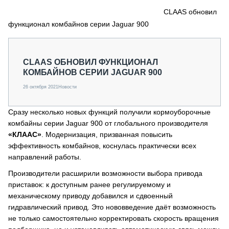
СЕРВИСМЕНЫ
CLAAS обновил
функционал комбайнов серии Jaguar 900
СПЕЦПРОЕКТЫ
МЕРОПРИЯТИЯ
СТАТЬИ ПО КАТЕГОРИЯМ ТЕХНИКИ
CLAAS ОБНОВИЛ ФУНКЦИОНАЛ
О ПРОЕКТЕ
КОМБАЙНОВ СЕРИИ JAGUAR 900
26 октября 2021
Новости
Сразу несколько новых функций получили кормоуборочные
комбайны серии Jaguar 900 от глобального производителя
«КЛААС»
. Модернизация, призванная повысить
эффективность комбайнов, коснулась практически всех
направлений работы.
Производители расширили возможности выбора привода
приставок: к доступным ранее регулируемому и
механическому приводу добавился и сдвоенный
гидравлический привод. Это нововведение даёт возможность
не только самостоятельно корректировать скорость вращения