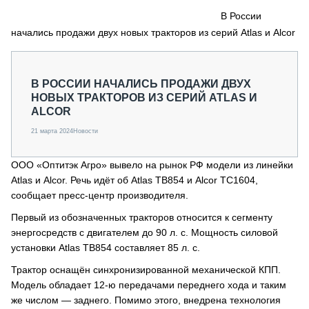
СЕРВИСМЕНЫ
В России
начались продажи двух новых тракторов из серий Atlas и Alcor
СПЕЦПРОЕКТЫ
МЕРОПРИЯТИЯ
СТАТЬИ ПО КАТЕГОРИЯМ ТЕХНИКИ
В РОССИИ НАЧАЛИСЬ ПРОДАЖИ ДВУХ
О ПРОЕКТЕ
НОВЫХ ТРАКТОРОВ ИЗ СЕРИЙ ATLAS И
ALCOR
21 марта 2024
Новости
ООО «Оптитэк Агро» вывело на рынок РФ модели из линейки
Atlas и Alcor. Речь идёт об Atlas TB854 и Alcor TC1604,
сообщает пресс-центр производителя.
Первый из обозначенных тракторов относится к сегменту
энергосредств с двигателем до 90 л. с. Мощность силовой
установки Atlas TB854 составляет 85 л. с.
Трактор оснащён синхронизированной механической КПП.
Модель обладает 12-ю передачами переднего хода и таким
же числом — заднего. Помимо этого, внедрена технология