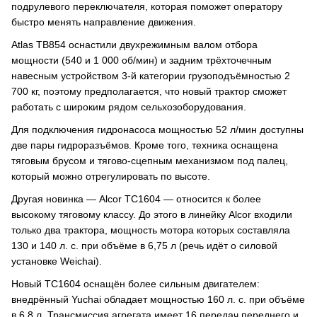
подрулевого переключателя, которая поможет оператору
быстро менять направление движения.
Atlas TB854 оснастили двухрежимным валом отбора
мощности (540 и 1 000 об/мин) и задним трёхточечным
навесным устройством 3-й категории грузоподъёмностью 2
700 кг, поэтому предполагается, что новый трактор сможет
работать с широким рядом сельхозоборудования.
Для подключения гидронасоса мощностью 52 л/мин доступны
две пары гидроразъёмов. Кроме того, техника оснащена
тяговым брусом и тягово-сцепным механизмом под палец,
который можно отрегулировать по высоте.
Другая новинка — Alcor TC1604 — относится к более
высокому тяговому классу. До этого в линейку Alcor входили
только два трактора, мощность мотора которых составляла
130 и 140 л. с. при объёме в 6,75 л (речь идёт о силовой
установке Weichai).
Новый TC1604 оснащён более сильным двигателем:
внедрённый Yuchai обладает мощностью 160 л. с. при объёме
в 6,8 л. Трансмиссия агрегата имеет 16 передач переднего и