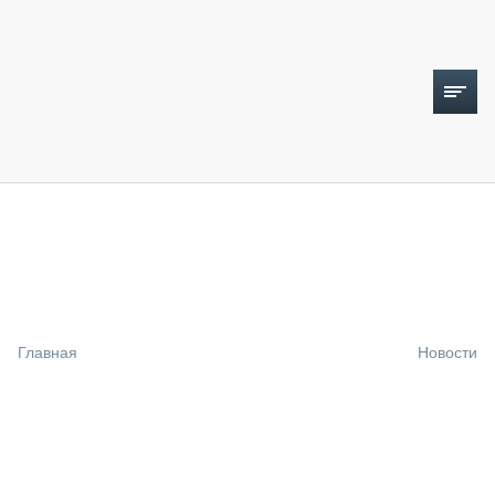
ТОПЛИВНЫЙ КРИЗИС
НОВОСТИ
CTT EXPO 2026
CTT EXPO 2025
КАК ПРОДЛИТЬ ЖИЗНЬ СПЕЦТЕХНИКЕ?
Главная
Новости
АНАЛИТИКА
ОБЗОР РЫНКА
ТЕХНИКА КРУПНЫМ ПЛАНОМ
ИСПЫТАТЕЛИ
ТЕХНОЛОГИИ
ДОРОЖНАЯ ИНДУСТРИЯ