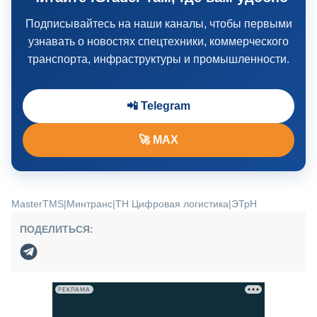
Подписывайтесь на наши каналы, чтобы первыми
узнавать о новостях спецтехники, коммерческого
транспорта, инфраструктуры и промышленности.
📲 Telegram
🚀 MAX
MasterTMS
|
Минтранс
|
ТН Цифровая логистика
|
ЭТрН
ПОДЕЛИТЬСЯ:
РЕКЛАМА