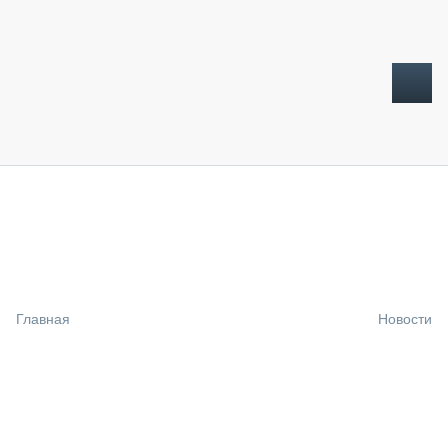
ТОПЛИВНЫЙ КРИЗИС
НОВОСТИ
CTT EXPO 2026
CTT EXPO 2025
КАК ПРОДЛИТЬ ЖИЗНЬ СПЕЦТЕХНИКЕ?
Главная
Новости
АНАЛИТИКА
ОБЗОР РЫНКА
ТЕХНИКА КРУПНЫМ ПЛАНОМ
ИСПЫТАТЕЛИ
ТЕХНОЛОГИИ
ДОРОЖНАЯ ИНДУСТРИЯ