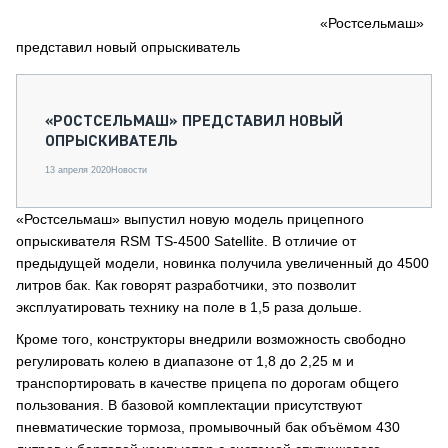
СЕРВИСМЕНЫ
«Ростсельмаш»
представил новый опрыскиватель
СПЕЦПРОЕКТЫ
МЕРОПРИЯТИЯ
СТАТЬИ ПО КАТЕГОРИЯМ ТЕХНИКИ
«РОСТСЕЛЬМАШ» ПРЕДСТАВИЛ НОВЫЙ
О ПРОЕКТЕ
ОПРЫСКИВАТЕЛЬ
13 апреля 2020
Новости
«Ростсельмаш» выпустил новую модель прицепного
опрыскивателя RSM TS‑4500 Satellite. В отличие от
предыдущей модели, новинка получила увеличенный до 4500
литров бак. Как говорят разработчики, это позволит
эксплуатировать технику на поле в 1,5 раза дольше.
Кроме того, конструкторы внедрили возможность свободно
регулировать колею в диапазоне от 1,8 до 2,25 м и
транспортировать в качестве прицепа по дорогам общего
пользования. В базовой комплектации присутствуют
пневматические тормоза, промывочный бак объёмом 430