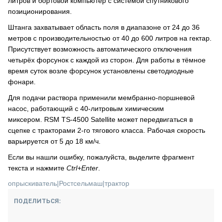
литров и бортовой компьютер с системой спутникового
позиционирования.
Штанга захватывает область поля в диапазоне от 24 до 36
метров с производительностью от 40 до 600 литров на гектар.
Присутствует возможность автоматического отключения
четырёх форсунок с каждой из сторон. Для работы в тёмное
время суток возле форсунок установлены светодиодные
фонари.
Для подачи раствора применили мембранно-поршневой
насос, работающий с 40-литровым химическим
миксером. RSM TS‑4500 Satellite может передвигаться в
сцепке с тракторами 2-го тягового класса. Рабочая скорость
варьируется от 5 до 18 км/ч.
Если вы нашли ошибку, пожалуйста, выделите фрагмент
текста и нажмите
Ctrl+Enter
.
опрыскиватель
|
Ростсельмаш
|
трактор
ПОДЕЛИТЬСЯ: