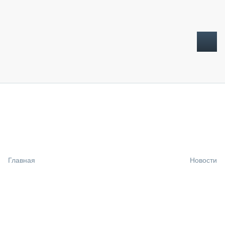
ТОПЛИВНЫЙ КРИЗИС
НОВОСТИ
CTT EXPO 2026
CTT EXPO 2025
КАК ПРОДЛИТЬ ЖИЗНЬ СПЕЦТЕХНИКЕ?
Главная
Новости
АНАЛИТИКА
ОБЗОР РЫНКА
ТЕХНИКА КРУПНЫМ ПЛАНОМ
ИСПЫТАТЕЛИ
ТЕХНОЛОГИИ
ДОРОЖНАЯ ИНДУСТРИЯ