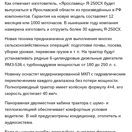
Как отмечает изготовитель, «Ярославец» Я-250СХ будет
выпускаться в Ярославской области из произведённых в РФ
компонентов. Гарантия на новую модель составляет 12
месяцев или 1000 моточасов. В нынешнем году компания
намерена изготовить и отгрузить более 30 единиц Я-250СХ.
Новая техника предназначена для выполнения многих
сельскохозяйственных операций: подготовки почвы, посева,
уборки урожая, перевозки грузов и т. п. На трактор будут
устанавливать рядные 6-цилиндровые дизельные двигатели
ЯМЗ-536 с турбонаддувом мощностью от 180 до 250 л. с.
Новинку оснастят модернизированной МКП с гидравлическим
переключением каждого диапазона без потери мощности.
Полноприводный трактор имеет колёсную формулу 4×4, его
скорость достигает 40 км/ч.
Панорамная двухместная кабина трактора с шумо- и
теплоизоляцией обеспечивает комфортные условия
водителю. В ней предусмотрены кондиционер, отопитель и
аудиосистема.
Если вы нашли ошибку, пожалуйста, выделите фрагмент