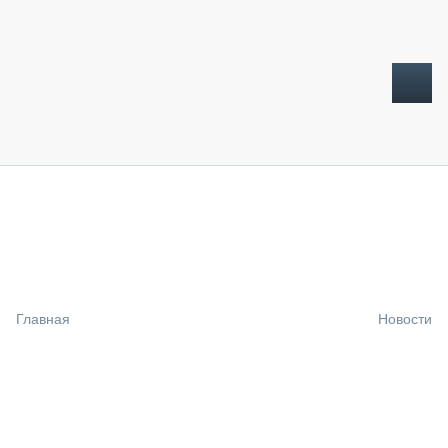
ТОПЛИВНЫЙ КРИЗИС
НОВОСТИ
CTT EXPO 2026
CTT EXPO 2025
КАК ПРОДЛИТЬ ЖИЗНЬ СПЕЦТЕХНИКЕ?
Главная
Новости
АНАЛИТИКА
ОБЗОР РЫНКА
ТЕХНИКА КРУПНЫМ ПЛАНОМ
ИСПЫТАТЕЛИ
ТЕХНОЛОГИИ
ДОРОЖНАЯ ИНДУСТРИЯ