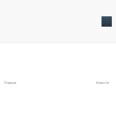
ТОПЛИВНЫЙ КРИЗИС
НОВОСТИ
CTT EXPO 2026
CTT EXPO 2025
КАК ПРОДЛИТЬ ЖИЗНЬ СПЕЦТЕХНИКЕ?
Главная
Новости
АНАЛИТИКА
ОБЗОР РЫНКА
ТЕХНИКА КРУПНЫМ ПЛАНОМ
ИСПЫТАТЕЛИ
ТЕХНОЛОГИИ
ДОРОЖНАЯ ИНДУСТРИЯ