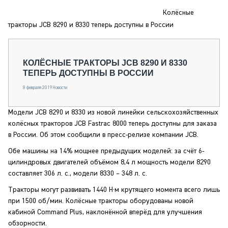
СЕРВИСМЕНЫ
Колёсные
СПЕЦПРОЕКТЫ
тракторы JCB 8290 и 8330 теперь доступны в России
МЕРОПРИЯТИЯ
СТАТЬИ ПО КАТЕГОРИЯМ ТЕХНИКИ
КОЛЁСНЫЕ ТРАКТОРЫ JCB 8290 И 8330
О ПРОЕКТЕ
ТЕПЕРЬ ДОСТУПНЫ В РОССИИ
8 февраля 2019
Новости
Модели JCB 8290 и 8330 из новой линейки сельскохозяйственных
колёсных тракторов JCB Fastrac 8000 теперь доступны для заказа
в России. Об этом сообщили в пресс-релизе компании JCB.
Обе машины на 14% мощнее предыдущих моделей: за счёт 6-
цилиндровых двигателей объёмом 8,4 л мощность модели 8290
составляет 306 л. с., модели 8330 – 348 л. с.
Тракторы могут развивать 1440 Н·м крутящего момента всего лишь
при 1500 об/мин. Колёсные тракторы оборудованы новой
кабиной Command Plus, наклонённой вперёд для улучшения
обзорности.