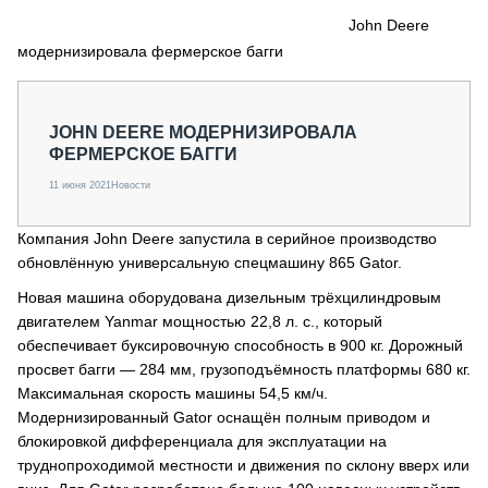
СЕРВИСМЕНЫ
John Deere
модернизировала фермерское багги
СПЕЦПРОЕКТЫ
МЕРОПРИЯТИЯ
СТАТЬИ ПО КАТЕГОРИЯМ ТЕХНИКИ
JOHN DEERE МОДЕРНИЗИРОВАЛА
О ПРОЕКТЕ
ФЕРМЕРСКОЕ БАГГИ
11 июня 2021
Новости
Компания John Deere запустила в серийное производство
обновлённую универсальную спецмашину 865 Gator.
Новая машина оборудована дизельным трёхцилиндровым
двигателем Yanmar мощностью 22,8 л. с., который
обеспечивает буксировочную способность в 900 кг. Дорожный
просвет багги — 284 мм, грузоподъёмность платформы 680 кг.
Максимальная скорость машины 54,5 км/ч.
Модернизированный Gator оснащён полным приводом и
блокировкой дифференциала для эксплуатации на
труднопроходимой местности и движения по склону вверх или