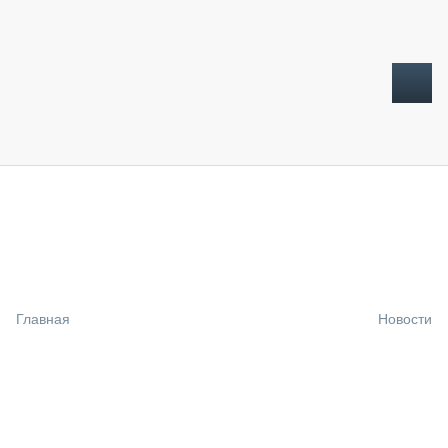
ТОПЛИВНЫЙ КРИЗИС
НОВОСТИ
CTT EXPO 2026
CTT EXPO 2025
КАК ПРОДЛИТЬ ЖИЗНЬ СПЕЦТЕХНИКЕ?
Главная
Новости
АНАЛИТИКА
ОБЗОР РЫНКА
ТЕХНИКА КРУПНЫМ ПЛАНОМ
ИСПЫТАТЕЛИ
ТЕХНОЛОГИИ
ДОРОЖНАЯ ИНДУСТРИЯ