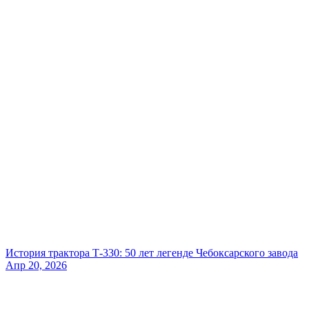
История трактора Т-330: 50 лет легенде Чебоксарского завода
Апр 20, 2026