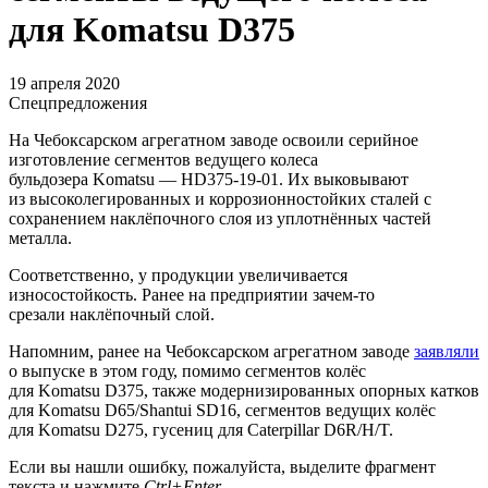
для Komatsu D375
19 апреля 2020
Спецпредложения
На Чебоксарском агрегатном заводе освоили серийное
изготовление сегментов ведущего колеса
бульдозера Komatsu — HD375-19-01. Их выковывают
из высоколегированных и коррозионностойких сталей с
сохранением наклёпочного слоя из уплотнённых частей
металла.
Соответственно, у продукции увеличивается
износостойкость. Ранее на предприятии зачем-то
срезали наклёпочный слой.
Напомним, ранее на Чебоксарском агрегатном заводе
заявляли
о выпуске в этом году, помимо сегментов колёс
для Komatsu D375, также модернизированных опорных катков
для Komatsu D65/Shantui SD16, сегментов ведущих колёс
для Komatsu D275, гусениц для Caterpillar D6R/H/T.
Если вы нашли ошибку, пожалуйста, выделите фрагмент
текста и нажмите
Ctrl+Enter
.