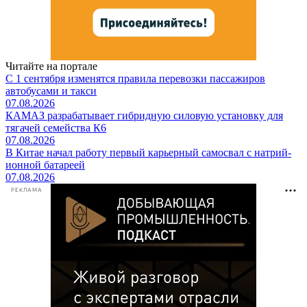
Читайте на портале
С 1 сентября изменятся правила перевозки пассажиров
автобусами и такси
07.08.2026
КАМАЗ разрабатывает гибридную силовую установку для
тягачей семейства К6
07.08.2026
В Китае начал работу первый карьерный самосвал с натрий-
ионной батареей
07.08.2026
РЕКЛАМА