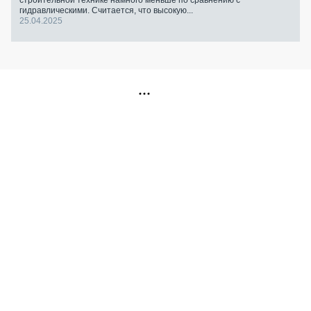
строительной технике намного меньше по сравнению с
гидравлическими. Считается, что высокую...
25.04.2025
РЕКЛАМА