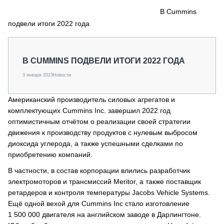
СЕРВИСМЕНЫ
В Cummins
подвели итоги 2022 года
СПЕЦПРОЕКТЫ
МЕРОПРИЯТИЯ
СТАТЬИ ПО КАТЕГОРИЯМ ТЕХНИКИ
В CUMMINS ПОДВЕЛИ ИТОГИ 2022 ГОДА
О ПРОЕКТЕ
3 января 2023
Новости
Американский производитель силовых агрегатов и
комплектующих Cummins Inc. завершил 2022 год
оптимистичным отчётом о реализации своей стратегии
движения к производству продуктов с нулевым выбросом
диоксида углерода, а также успешными сделками по
приобретению компаний.
В частности, в состав корпорации влились разработчик
электромоторов и трансмиссий Meritor, а также поставщик
ретардеров и контроля температуры Jacobs Vehicle Systems.
Ещё одной вехой для Cummins Inc стало изготовление
1 500 000 двигателя на английском заводе в Дарлингтоне.