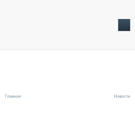
ТОПЛИВНЫЙ КРИЗИС
НОВОСТИ
CTT EXPO 2026
CTT EXPO 2025
КАК ПРОДЛИТЬ ЖИЗНЬ СПЕЦТЕХНИКЕ?
Главная
Новости
АНАЛИТИКА
ОБЗОР РЫНКА
ТЕХНИКА КРУПНЫМ ПЛАНОМ
ИСПЫТАТЕЛИ
ТЕХНОЛОГИИ
ДОРОЖНАЯ ИНДУСТРИЯ