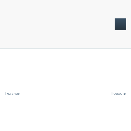
ТОПЛИВНЫЙ КРИЗИС
НОВОСТИ
CTT EXPO 2026
CTT EXPO 2025
КАК ПРОДЛИТЬ ЖИЗНЬ СПЕЦТЕХНИКЕ?
Главная
Новости
АНАЛИТИКА
ОБЗОР РЫНКА
ТЕХНИКА КРУПНЫМ ПЛАНОМ
ИСПЫТАТЕЛИ
ТЕХНОЛОГИИ
ДОРОЖНАЯ ИНДУСТРИЯ