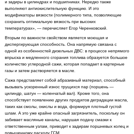
и задиры в цилиндрах и подшипниках. Нередко также
выполняют антиокислительную функцию. И это
модификаторы вязкости (полимерного типа, позволяющие
сохранить оптимальную вязкость при высоких
температурах», — перечисляет Егор Черенковский.
Вторым по важности свойством является моющая и
диспергирующая способность. Она напрямую связана с
одной из особенностей дизельных ДВС: в процессе непрямого
впрыска и медленного сгорания топлива образуется большое
количество углеродной сажи, которая попадает в картерные
газы и затем растворяется в масле.
Сажа представляет собой абразивный материал, способный
вызывать ускоренный износ трущихся пар (поршень —
цилиндр, шатун — коленчатый вал). Кроме того, она
способствует появлению других продуктов деградации масла,
таких как смолы, окислы и вода, формируя плотный густой
шлам. А это уже крайне опасный загрязнитель, поскольку он
забивает масляные каналы, нарушая подачу смазки к
ответственным узлам, приводит к задирам поршневых колец и
повышенному расходу ГСМ.