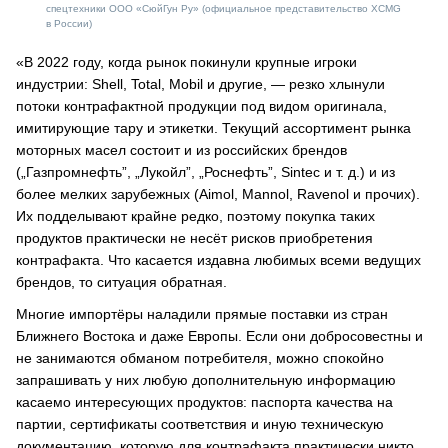
спецтехники ООО «СюйГун Ру» (официальное представительство XCMG
в России)
«В 2022 году, когда рынок покинули крупные игроки
индустрии: Shell, Total, Mobil и другие, — резко хлынули
потоки контрафактной продукции под видом оригинала,
имитирующие тару и этикетки. Текущий ассортимент рынка
моторных масел состоит и из российских брендов
(„Газпромнефть”, „Лукойл”, „Роснефть”, Sintec и т. д.) и из
более мелких зарубежных (Aimol, Mannol, Ravenol и прочих).
Их подделывают крайне редко, поэтому покупка таких
продуктов практически не несёт рисков приобретения
контрафакта. Что касается издавна любимых всеми ведущих
брендов, то ситуация обратная.
Многие импортёры наладили прямые поставки из стран
Ближнего Востока и даже Европы. Если они добросовестны и
не занимаются обманом потребителя, можно спокойно
запрашивать у них любую дополнительную информацию
касаемо интересующих продуктов: паспорта качества на
партии, сертификаты соответствия и иную техническую
документацию, которую для контрафакта практически никто