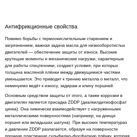
Антифрикционные свойства
Помимо борьбы с термоокислительным старением и
загрязнением, важная задача масла для низкооборотистых
двигателей — обеспечение защиты от износа. Высокие
крутящие моменты и механические нагрузки, характерные
для работы спецтехники, создают условия, при которых
толщина масляной плёнки между движущимися частями
уменьшается. Это приводит к трению металла о металл, что
неминуемо ведёт к износу, задирам и клину поршней.
Основным средством защиты от этого, а также коррозии в
двигателях является присадка ZDDP (диалкилдитиофосфат
цинка). Она химически взаимодействует с нагруженными
металлическими поверхностями (например, на днище
поршня или вкладышах шатуна). При высоких температурах
и давлении ZDDP разлагается, образуя на поверхности
прочную пластичную сульфидно-фосфатную плёнку, которая