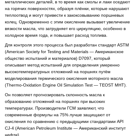
металлических деталей, в то время как смолы и лаки оседают
на горячих поверхностях, образуя плёнки, которые нарушают
теплоотвод и могут привести к закоксовыванию поршневых
колец. Одновременно с этим окисление вызывает увеличение
вязкости масла, что затрудняет его циркуляцию, особенно в
холодное время года, и повышает расход топлива.
Для контроля этого процесса был разработан стандарт ASTM
(American Society for Testing and Materials — Американское
общество испытаний и материалов) D7097, который
описывает метод испытаний для определения умеренно
высокотемпературных отложений на поршнях путём
моделирования термического окисления моторного масла
(Thermo-Oxidation Engine Oil Simulation Test — TEOST MHT).
Он позволяет прогнозировать склонность масла к
образованию отложений на поршнях при высоких
температурах. Производители ГСМ заявляют, что
современные формулы на 75% лучше защищают от
окисления по сравнению с предыдущими стандартами API
CJ-4 (American Petroleum Institute — Американский институт
нефти).