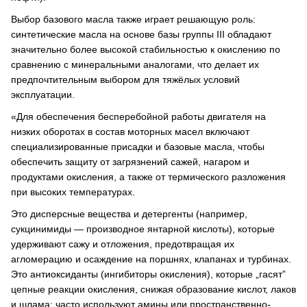
Выбор базового масла также играет решающую роль:
синтетические масла на основе базы группы III обладают
значительно более высокой стабильностью к окислению по
сравнению с минеральными аналогами, что делает их
предпочтительным выбором для тяжёлых условий
эксплуатации.
«Для обеспечения бесперебойной работы двигателя на
низких оборотах в состав моторных масел включают
специализированные присадки и базовые масла, чтобы
обеспечить защиту от загрязнений сажей, нагаром и
продуктами окисления, а также от термического разложения
при высоких температурах.
Это дисперсные вещества и детергенты (например,
сукцинимиды — производное янтарной кислоты), которые
удерживают сажу и отложения, предотвращая их
агломерацию и осаждение на поршнях, клапанах и турбинах.
Это антиоксиданты (ингибиторы окисления), которые „гасят”
цепные реакции окисления, снижая образование кислот, лаков
и шлама; часто используют амины или пространственно-