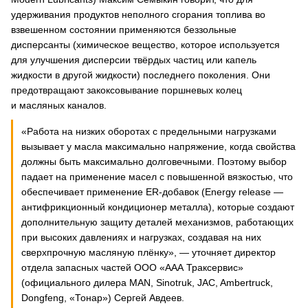
удерживания продуктов неполного сгорания топлива во
взвешенном состоянии применяются беззольные
дисперсанты (химическое вещество, которое используется
для улучшения дисперсии твёрдых частиц или капель
жидкости в другой жидкости) последнего поколения. Они
предотвращают закоксовывание поршневых колец
и масляных каналов.
«Работа на низких оборотах с предельными нагрузками
вызывает у масла максимально напряжение, когда свойства
должны быть максимально долговечными. Поэтому выбор
падает на применение масел с повышенной вязкостью, что
обеспечивает применение ER-добавок (Energy release —
антифрикционный кондиционер металла), которые создают
дополнительную защиту деталей механизмов, работающих
при высоких давлениях и нагрузках, создавая на них
сверхпрочную масляную плёнку», — уточняет директор
отдела запасных частей ООО «ААА Траксервис»
(официального дилера MAN, Sinotruk, JAC, Ambertruck,
Dongfeng, «Тонар») Сергей Авдеев.