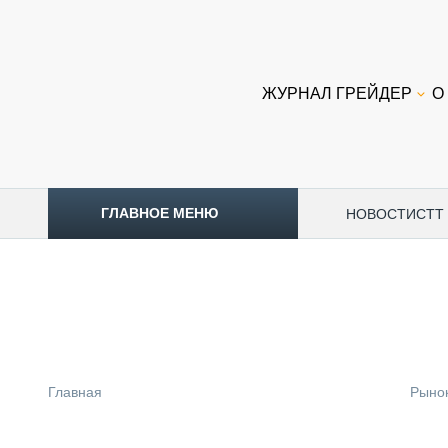
ЖУРНАЛ ГРЕЙДЕР
О
ГЛАВНОЕ МЕНЮ
НОВОСТИ
CTT
ТОПЛИВНЫЙ КРИЗИС
НОВОСТИ
CTT EXPO 2026
CTT EXPO 2025
КАК ПРОДЛИТЬ ЖИЗНЬ СПЕЦТЕХНИКЕ?
Главная
Рыно
АНАЛИТИКА
ОБЗОР РЫНКА