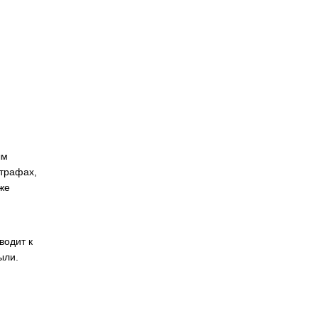
ым
штрафах,
же
водит к
ыли.