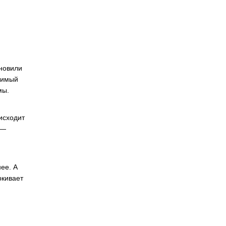
ановили
симый
мы.
исходит
 —
ее. А
ркивает