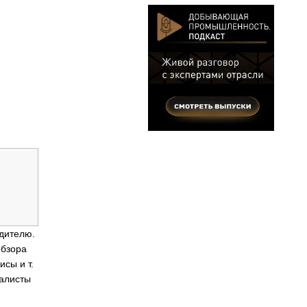
дителю.
обзора
сы и т.
иалисты