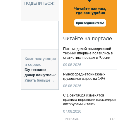
НАЛЬНАЯ ТЕХНИКА
ПОДЕЛИТЬСЯ:
ЖИРСКИЙ ТРАНСПОРТ
ОЗТЕХНИКА
КА СПЕЦИАЛЬНОГО НАЗНАЧЕНИЯ
РНАЯ ТЕХНИКА
Читайте на портале
ТИКА И СКЛАД
Пять моделей коммерческой
АТИЗАЦИЯ И ТЕХНОЛОГИИ
техники впервые появились в
статистике продаж в России
ЕКТУЮЩИЕ И СЕРВИС
Комплектующие
и сервис
09.08.2026
Б/у техника:
Рынок среднетоннажных
донор или утиль?
грузовиков вырос на 14%
Узнать больше →
08.08.2026
С 1 сентября изменятся
правила перевозки пассажиров
автобусами и такси
07.08.2026
РЕКЛАМА