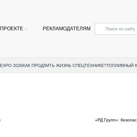
 ПРОЕКТЕ
РЕКЛАМОДАТЕЛЯМ
 EXPO 2026
КАК ПРОДЛИТЬ ЖИЗНЬ СПЕЦТЕХНИКЕ?
ТОПЛИВНЫЙ 
СПЕЦПРОЕКТЫ
СТАТЬ
EXPO CTT 2024
ДОРОЖ
EXPO CTT 2023
ГРУЗО
EXPO CTT 2022
КОММЕ
к
«РД Групп»: безопа
КОМТРАНС 2021
ПОДЪЁ
МЕРОПРИЯТИЯ
ПРИЦЕ