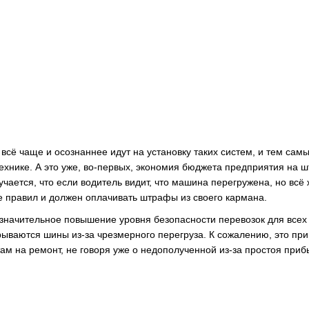
сё чаще и осознаннее идут на установку таких систем, и тем сам
ехнике. А это уже, во-первых, экономия бюджета предприятия на 
чается, что если водитель видит, что машина перегружена, но всё 
ие правил и должен оплачивать штрафы из своего кармана.
 значительное повышение уровня безопасности перевозок для всех
рываются шины из-за чрезмерного перегруза. К сожалению, это при
там на ремонт, не говоря уже о недополученной из-за простоя приб