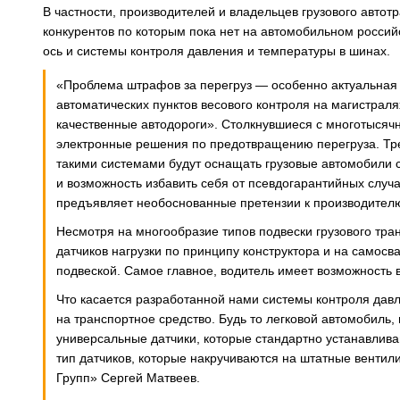
В частности, производителей и владельцев грузового авто
конкурентов по которым пока нет на автомобильном российс
ось и системы контроля давления и температуры в шинах.
«Проблема штрафов за перегруз — особенно актуальная 
автоматических пунктов весового контроля на магистрал
качественные автодороги». Столкнувшиеся с многотысяч
электронные решения по предотвращению перегруза. Тре
такими системами будут оснащать грузовые автомобили ср
и возможность избавить себя от псевдогарантийных случа
предъявляет необоснованные претензии к производител
Несмотря на многообразие типов подвески грузового тр
датчиков нагрузки по принципу конструктора и на самосв
подвеской. Самое главное, водитель имеет возможность 
Что касается разработанной нами системы контроля давл
на транспортное средство. Будь то легковой автомобиль, 
универсальные датчики, которые стандартно устанавлив
тип датчиков, которые накручиваются на штатные вентил
Групп» Сергей Матвеев.