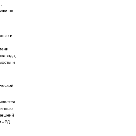
,
узки на
сные и
мени
озавода,
мосты и
т
ической
ивается
личные
внешний
О «РД