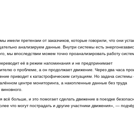
мы имели претензии от заказчиков, которые говорили, что они уст
тщательно анализируем данные. Внутри системы есть энергонезави
го, мы впоследствии можем точно проанализировать работу систе
 переводит её в режим напоминания и не предпринимает
ителю о проблеме, а он продолжает движение. Через два часа про
шение приводит к катастрофическим ситуациям. Но задача системы
далённом центре мониторинга, а накопленные данные без труда
 виновного.
я всё больше, и это помогает сделать движение в поездке безопасн
более что могут пострадать и другие участники движения», — подчё