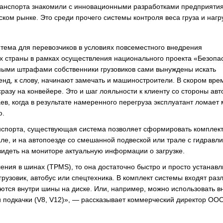
транспорта знакомили с инновационными разработками предприятия
ком рынке. Это среди прочего системы контроля веса груза и нагр
тема для перевозчиков в условиях повсеместного внедрения
ях страны в рамках осуществления национального проекта «Безопа
ными штрафами собственники грузовиков сами вынуждены искать
нд, к слову, начинают замечать и машиностроители. В скором вре
азу на конвейере. Это и шаг лояльности к клиенту со стороны авт
ев, когда в результате намеренного перегруза эксплуатант ломает 
ю.
анспорта, существующая система позволяет сформировать комплек
але, и на автопоезде со смешанной подвеской или трале с гидравл
видеть на мониторе актуальную информации о загрузке.
ения в шинах (TPMS), то она достаточно быстро и просто устанавл
грузовик, автобус или спецтехника. В комплект системы входят раз
аются внутри шины на диске. Или, например, можно использовать 
и подкачки (V8, V12)», — рассказывает коммерческий директор ОО