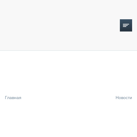
ТОПЛИВНЫЙ КРИЗИС
НОВОСТИ
CTT EXPO 2026
CTT EXPO 2025
КАК ПРОДЛИТЬ ЖИЗНЬ СПЕЦТЕХНИКЕ?
Главная
Новости
АНАЛИТИКА
ОБЗОР РЫНКА
ТЕХНИКА КРУПНЫМ ПЛАНОМ
ИСПЫТАТЕЛИ
ТЕХНОЛОГИИ
ДОРОЖНАЯ ИНДУСТРИЯ