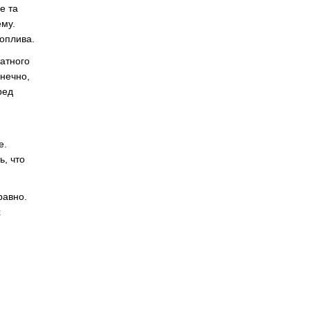
е та
ему.
оплива.
татного
нечно,
ред
е.
ь, что
равно.
х