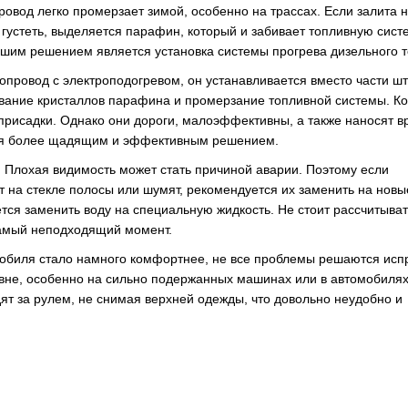
овод легко промерзает зимой, особенно на трассах. Если залита н
 густеть, выделяется парафин, который и забивает топливную сист
ошим решением является установка системы прогрева дизельного т
опровод с электроподогревом, он устанавливается вместо части ш
ование кристаллов парафина и промерзание топливной системы. Ко
рисадки. Однако они дороги, малоэффективны, а также наносят в
тся более щадящим и эффективным решением.
 Плохая видимость может стать причиной аварии. Поэтому если
т на стекле полосы или шумят, рекомендуется их заменить на новы
ся заменить воду на специальную жидкость. Не стоит рассчитыват
 самый неподходящий момент.
омобиля стало намного комфортнее, не все проблемы решаются исп
вне, особенно на сильно подержанных машинах или в автомобиля
т за рулем, не снимая верхней одежды, что довольно неудобно и