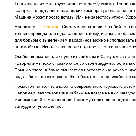
Топливная система грузовиков не менее уязвима. Топливопр
солярка, то под действием низких температур она начинает
Машина может просто встать. Или не завестись утром. Хор
Например,
Thermoline
. Система представляет собой топлив
топливопровода или в дополнение к нему, исключая образ
для борьбы с выделением парафинов можно использовать п
автомобилю. Использование же подогрева топлива являе
Особое внимание стоит уделить щёткам и бачку омывателя.
«дворники» плохо справляются со своей задачей, оставляю
Помимо этого, в бачке омывателя настоятельно рекомендует
вода в бачке не замерзнет. Это обязательно произойдет в
Несмотря на то, что в кабине современного грузового авт
Например, теплоизоляция кабины не всегда на высшем уро
минимальной комплектации. Поэтому водители нередко сидя
затрудняет управление.