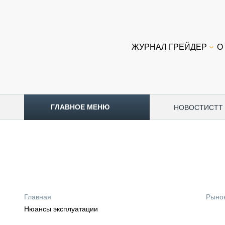
ЖУРНАЛ ГРЕЙДЕР
О
ГЛАВНОЕ МЕНЮ
НОВОСТИ
CTT
ТОПЛИВНЫЙ КРИЗИС
НОВОСТИ
CTT EXPO 2026
CTT EXPO 2025
КАК ПРОДЛИТЬ ЖИЗНЬ СПЕЦТЕХНИКЕ?
Главная
Рыно
АНАЛИТИКА
Нюансы эксплуатации
ОБЗОР РЫНКА