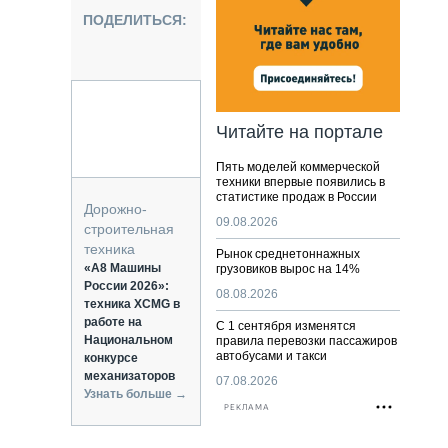
НАЛЬНАЯ ТЕХНИКА
ПОДЕЛИТЬСЯ:
ЖИРСКИЙ ТРАНСПОРТ
ОЗТЕХНИКА
КА СПЕЦИАЛЬНОГО НАЗНАЧЕНИЯ
РНАЯ ТЕХНИКА
Читайте на портале
ТИКА И СКЛАД
Пять моделей коммерческой
АТИЗАЦИЯ И ТЕХНОЛОГИИ
техники впервые появились в
статистике продаж в России
ЕКТУЮЩИЕ И СЕРВИС
Дорожно-
09.08.2026
строительная
техника
Рынок среднетоннажных
«А8 Машины
грузовиков вырос на 14%
России 2026»:
08.08.2026
техника XCMG в
работе на
С 1 сентября изменятся
Национальном
правила перевозки пассажиров
автобусами и такси
конкурсе
механизаторов
07.08.2026
Узнать больше →
РЕКЛАМА