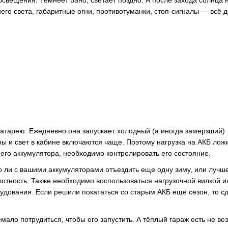
освещения. Темнеет рано, светает поздно. А после захода солнца 
его света, габаритные огни, противотуманки, стоп-сигналы — всё 
атарею. Ежедневно она запускает холодный (а иногда замерзший)
ары и свет в кабине включаются чаще. Поэтому нагрузка на АКБ лож
его аккумулятора, необходимо контролировать его состояние.
 ли с вашими аккумуляторами отъездить еще одну зиму, или лучше
плотность. Также необходимо воспользоваться нагрузочной вилкой и
удования. Если решили покататься со старым АКБ ещё сезон, то с
мало потрудиться, чтобы его запустить. А тёплый гараж есть не вез