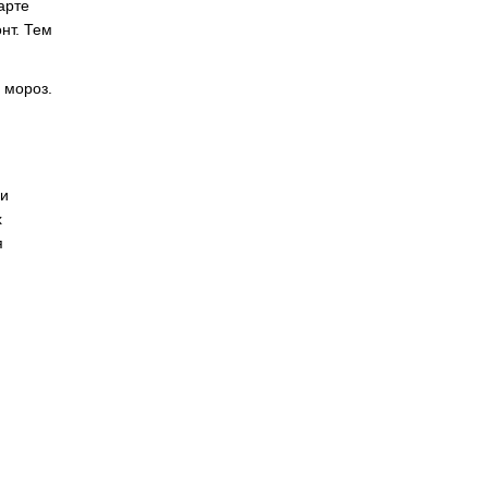
арте
нт. Тем
 мороз.
ли
х
я