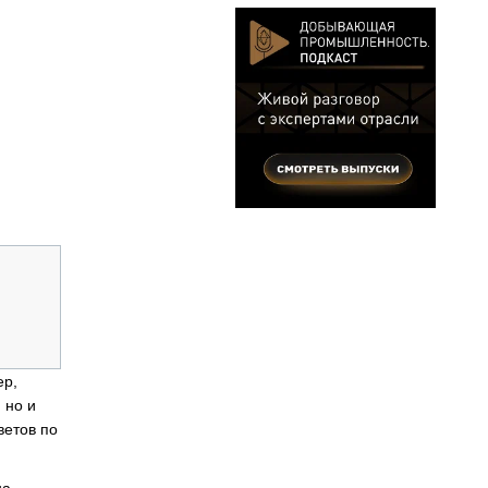
ер,
 но и
ветов по