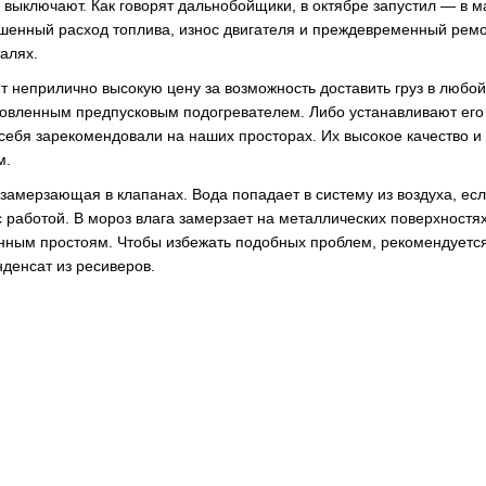
 выключают. Как говорят дальнобойщики, в октябре запустил — в м
ышенный расход топлива, износ двигателя и преждевременный ремо
алях.
т неприлично высокую цену за возможность доставить груз в любой
новленным предпусковым подогревателем. Либо устанавливают его
себя зарекомендовали на наших просторах. Их высокое качество и
ам.
замерзающая в клапанах. Вода попадает в систему из воздуха, ес
 работой. В мороз влага замерзает на металлических поверхностя
ванным простоям. Чтобы избежать подобных проблем, рекомендуетс
нденсат из ресиверов.