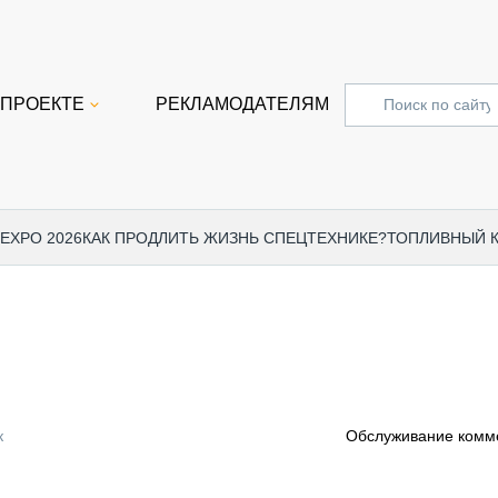
 ПРОЕКТЕ
РЕКЛАМОДАТЕЛЯМ
 EXPO 2026
КАК ПРОДЛИТЬ ЖИЗНЬ СПЕЦТЕХНИКЕ?
ТОПЛИВНЫЙ 
СПЕЦПРОЕКТЫ
СТАТЬ
EXPO CTT 2024
ДОРОЖ
EXPO CTT 2023
ГРУЗО
EXPO CTT 2022
КОММЕ
к
Обслуживание комме
КОМТРАНС 2021
ПОДЪЁ
МЕРОПРИЯТИЯ
ПРИЦЕ