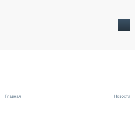
ТОПЛИВНЫЙ КРИЗИС
НОВОСТИ
CTT EXPO 2026
CTT EXPO 2025
КАК ПРОДЛИТЬ ЖИЗНЬ СПЕЦТЕХНИКЕ?
Главная
Новости
АНАЛИТИКА
ОБЗОР РЫНКА
ТЕХНИКА КРУПНЫМ ПЛАНОМ
ИСПЫТАТЕЛИ
ТЕХНОЛОГИИ
ДОРОЖНАЯ ИНДУСТРИЯ