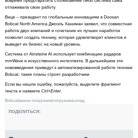
вовремя предотвратить столкновение либо система сама
отлаживала свою работу.
Вице – президент по глобальным инновациям в Doosan
Bobcat North America Джоэль Ханиман заявил, что совместная
работа двух компаний и сочетание их лучших наработок
позволит создать технику, которая удовлетворит клиентов и
выведет их бизнес на новый уровень.
Система от Ainsteine AI использует комбинацию радаров
mmWave и искусственного интеллекта. В дальнейшем эти
нововведения приведут к автоматизированной работе техники
Bobcat, такие планы строят разработчики.
Если вы нашли ошибку, пожалуйста, выделите фрагмент
текста и нажмите
Ctrl+Enter
.
Bobcat
|
мини-погрузчик
|
погрузчик
|
склад
ПОДЕЛИТЬСЯ: