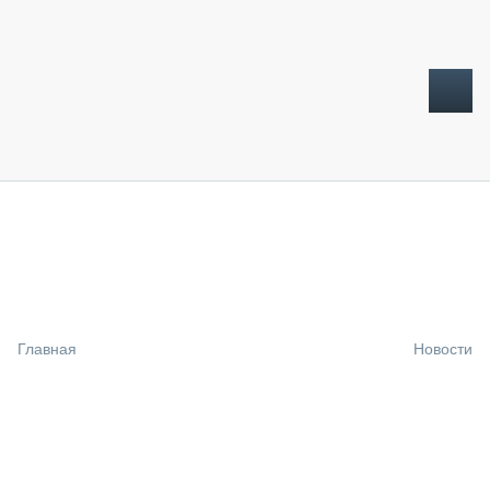
ТОПЛИВНЫЙ КРИЗИС
НОВОСТИ
CTT EXPO 2026
CTT EXPO 2025
КАК ПРОДЛИТЬ ЖИЗНЬ СПЕЦТЕХНИКЕ?
Главная
Новости
АНАЛИТИКА
ОБЗОР РЫНКА
ТЕХНИКА КРУПНЫМ ПЛАНОМ
ИСПЫТАТЕЛИ
ТЕХНОЛОГИИ
ДОРОЖНАЯ ИНДУСТРИЯ