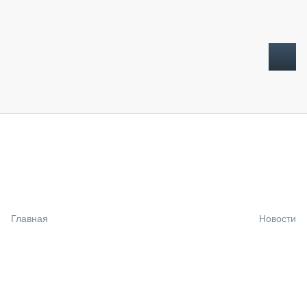
ТОПЛИВНЫЙ КРИЗИС
НОВОСТИ
CTT EXPO 2026
CTT EXPO 2025
КАК ПРОДЛИТЬ ЖИЗНЬ СПЕЦТЕХНИКЕ?
Главная
Новости
АНАЛИТИКА
ОБЗОР РЫНКА
ТЕХНИКА КРУПНЫМ ПЛАНОМ
ИСПЫТАТЕЛИ
ТЕХНОЛОГИИ
ДОРОЖНАЯ ИНДУСТРИЯ