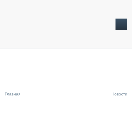
ТОПЛИВНЫЙ КРИЗИС
НОВОСТИ
CTT EXPO 2026
CTT EXPO 2025
КАК ПРОДЛИТЬ ЖИЗНЬ СПЕЦТЕХНИКЕ?
Главная
Новости
АНАЛИТИКА
ОБЗОР РЫНКА
ТЕХНИКА КРУПНЫМ ПЛАНОМ
ИСПЫТАТЕЛИ
ТЕХНОЛОГИИ
ДОРОЖНАЯ ИНДУСТРИЯ