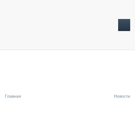
ТОПЛИВНЫЙ КРИЗИС
НОВОСТИ
CTT EXPO 2026
CTT EXPO 2025
КАК ПРОДЛИТЬ ЖИЗНЬ СПЕЦТЕХНИКЕ?
Главная
Новости
АНАЛИТИКА
ОБЗОР РЫНКА
ТЕХНИКА КРУПНЫМ ПЛАНОМ
ИСПЫТАТЕЛИ
ТЕХНОЛОГИИ
ДОРОЖНАЯ ИНДУСТРИЯ