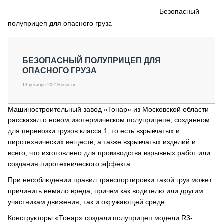
СЕРВИСМЕНЫ
Безопасный
полуприцеп для опасного груза
СПЕЦПРОЕКТЫ
МЕРОПРИЯТИЯ
СТАТЬИ ПО КАТЕГОРИЯМ ТЕХНИКИ
БЕЗОПАСНЫЙ ПОЛУПРИЦЕП ДЛЯ
О ПРОЕКТЕ
ОПАСНОГО ГРУЗА
13 декабря 2021
Новости
Машиностроительный завод «Тонар» из Московской области
рассказал о новом изотермическом полуприцепе, созданном
для перевозки грузов класса 1, то есть взрывчатых и
пиротехнических веществ, а также взрывчатых изделий и
всего, что изготовлено для производства взрывных работ или
создания пиротехнического эффекта.
При несоблюдении правил транспортировки такой груз может
причинить немало вреда, причём как водителю или другим
участникам движения, так и окружающей среде.
Конструкторы «Тонар» создали полуприцеп модели R3-