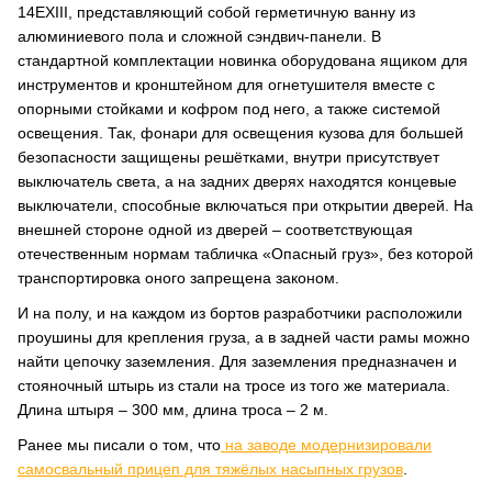
14ЕХIII, представляющий собой герметичную ванну из
алюминиевого пола и сложной сэндвич-панели. В
стандартной комплектации новинка оборудована ящиком для
инструментов и кронштейном для огнетушителя вместе с
опорными стойками и кофром под него, а также системой
освещения. Так, фонари для освещения кузова для большей
безопасности защищены решётками, внутри присутствует
выключатель света, а на задних дверях находятся концевые
выключатели, способные включаться при открытии дверей. На
внешней стороне одной из дверей – соответствующая
отечественным нормам табличка «Опасный груз», без которой
транспортировка оного запрещена законом.
И на полу, и на каждом из бортов разработчики расположили
проушины для крепления груза, а в задней части рамы можно
найти цепочку заземления. Для заземления предназначен и
стояночный штырь из стали на тросе из того же материала.
Длина штыря – 300 мм, длина троса – 2 м.
Ранее мы писали о том, что
на заводе модернизировали
самосвальный прицеп для тяжёлых насыпных грузов
.