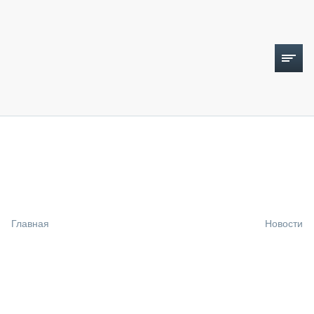
ТОПЛИВНЫЙ КРИЗИС
НОВОСТИ
CTT EXPO 2026
CTT EXPO 2025
КАК ПРОДЛИТЬ ЖИЗНЬ СПЕЦТЕХНИКЕ?
Главная
Новости
АНАЛИТИКА
ОБЗОР РЫНКА
ТЕХНИКА КРУПНЫМ ПЛАНОМ
ИСПЫТАТЕЛИ
ТЕХНОЛОГИИ
ДОРОЖНАЯ ИНДУСТРИЯ